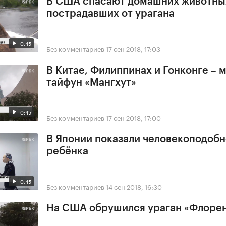
В США спасают домашних животны
пострадавших от урагана
0:45
Без комментариев
17 сен 2018, 17:03
В Китае, Филиппинах и Гонконге –
тайфун «Мангхут»
0:45
Без комментариев
17 сен 2018, 17:00
В Японии показали человекоподобн
ребёнка
0:45
Без комментариев
14 сен 2018, 16:30
На США обрушился ураган «Флоре