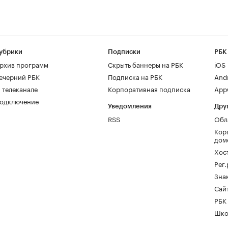
убрики
Подписки
РБК
рхив программ
Скрыть баннеры на РБК
iOS
ечерний РБК
Подписка на РБК
And
 телеканале
Корпоративная подписка
AppG
одключение
Уведомления
Дру
RSS
Обл
Кор
дом
Хос
Рег
Зна
Сайт
РБК
Шко