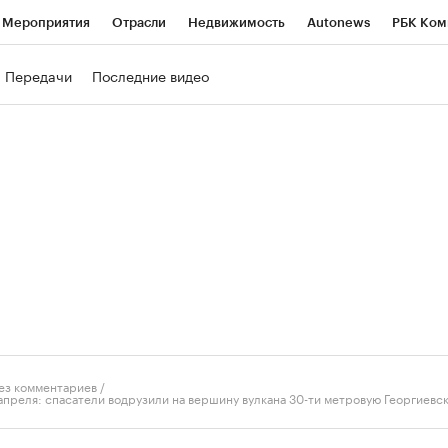
Мероприятия
Отрасли
Недвижимость
Autonews
РБК Ком
ние
РБК Курсы
РБК Life
Тренды
Визионеры
Национальн
Передачи
Последние видео
б
Исследования
Кредитные рейтинги
Франшизы
Газета
роверка контрагентов
Политика
Экономика
Бизнес
Техно
ез комментариев
/
 апреля: спасатели водрузили на вершину вулкана 30-ти метровую Георгиевс