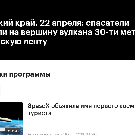
:00
/
00:00
ий край, 22 апреля: спасатели
и на вершину вулкана 30-ти ме
вскую ленту
ски программы
SpaseX объявила имя первого косм
туриста
0:45
Без комментариев
18 сен 2018, 14:40