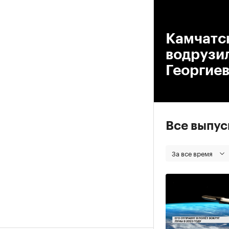
00
Камчатск
водрузил
Георгие
Все выпу
За все время