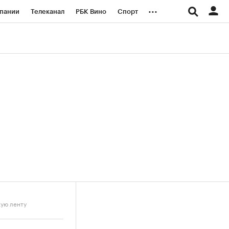
...
пании
Телеканал
РБК Вино
Спорт
ые проекты
Город
Стиль
Крипто
Спецпроекты СПб
логии и медиа
Финансы
кую ленту