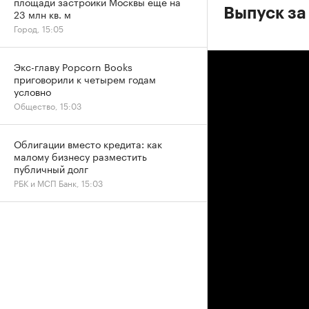
площади застройки Москвы еще на
Выпуск за
23 млн кв. м
Город, 15:05
Экс-главу Popcorn Books
приговорили к четырем годам
условно
Общество, 15:03
Облигации вместо кредита: как
малому бизнесу разместить
публичный долг
РБК и МСП Банк, 15:03