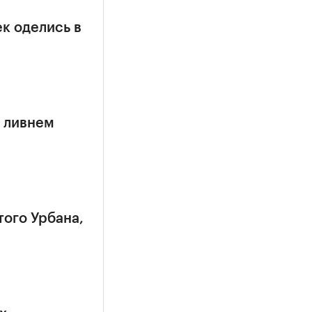
к оделись в
 ливнем
того Урбана,