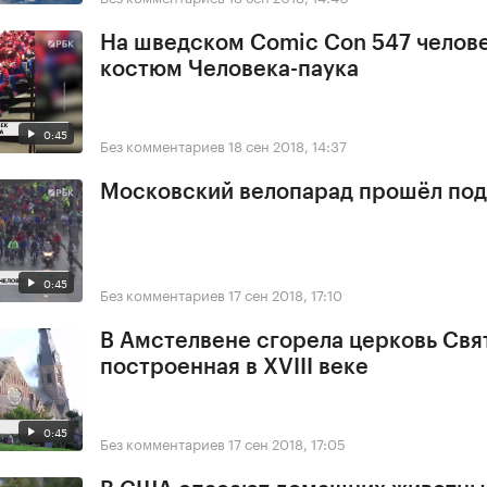
На шведском Comic Con 547 челове
костюм Человека-паука
0:45
Без комментариев
18 сен 2018, 14:37
Московский велопарад прошёл под
0:45
Без комментариев
17 сен 2018, 17:10
В Амстелвене сгорела церковь Свя
построенная в XVIII веке
0:45
Без комментариев
17 сен 2018, 17:05