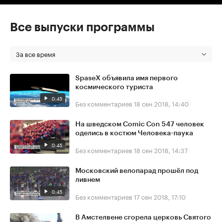
Все выпуски программы
За все время
SpaseX объявила имя первого
космического туриста
0:45
Без комментариев
18 сен 2018, 14:40
На шведском Comic Con 547 человек
оделись в костюм Человека-паука
0:45
Без комментариев
18 сен 2018, 14:37
Московский велопарад прошёл под
ливнем
0:45
Без комментариев
17 сен 2018, 17:10
В Амстелвене сгорела церковь Святого