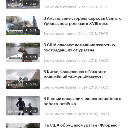
0:45
Без комментариев
17 сен 2018, 17:10
В Амстелвене сгорела церковь Святого
Урбана, построенная в XVIII веке
0:45
Без комментариев
17 сен 2018, 17:05
В США спасают домашних животных,
пострадавших от урагана
0:45
Без комментариев
17 сен 2018, 17:03
В Китае, Филиппинах и Гонконге –
мощнейший тайфун «Мангхут»
0:45
Без комментариев
17 сен 2018, 17:00
В Японии показали человекоподобного
робота-ребёнка
0:45
Без комментариев
14 сен 2018, 16:30
На США обрушился ураган «Флоренс»