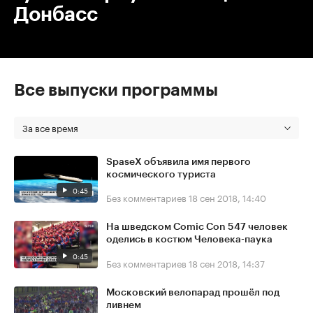
Донбасс
Все выпуски программы
За все время
SpaseX объявила имя первого
космического туриста
0:45
Без комментариев
18 сен 2018, 14:40
На шведском Comic Con 547 человек
оделись в костюм Человека-паука
0:45
Без комментариев
18 сен 2018, 14:37
Московский велопарад прошёл под
ливнем