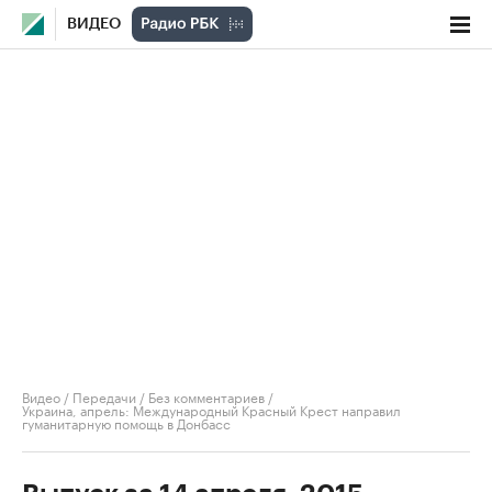
ВИДЕО
Видео
/
Передачи
/
Без комментариев
/
Украина, апрель: Международный Красный Крест направил
гуманитарную помощь в Донбасс