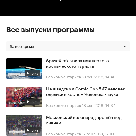
Все выпуски программы
За все время
SpaseX объявила имя первого
космического туриста
0:45
Без комментариев
18 сен 2018, 14:40
На шведском Comic Con 547 человек
оделись в костюм Человека-паука
0:45
Без комментариев
18 сен 2018, 14:37
Московский велопарад прошёл под
ливнем
0:45
Без комментариев
17 сен 2018, 17:10