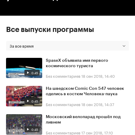
Все выпуски программы
За все время
SpaseX объявила имя первого
космического туриста
0:45
Без комментариев
18 сен 2018, 14:40
На шведском Comic Con 547 человек
оделись в костюм Человека-паука
0:45
Без комментариев
18 сен 2018, 14:37
Московский велопарад прошёл под
ливнем
0:45
Без комментариев
17 сен 2018, 17:10