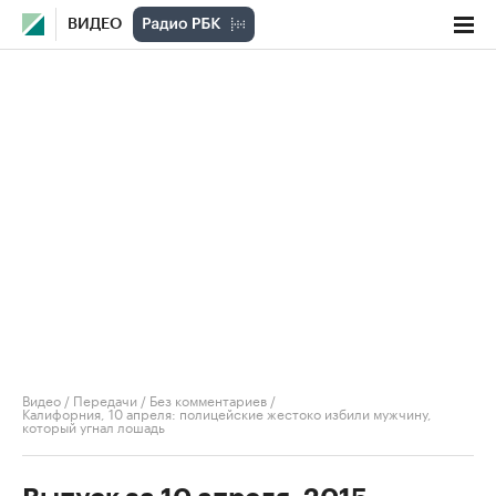
ВИДЕО
Видео
/
Передачи
/
Без комментариев
/
Калифорния, 10 апреля: полицейские жестоко избили мужчину,
который угнал лошадь