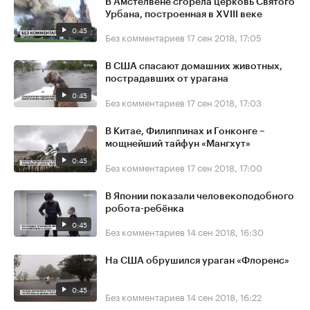
В Амстелвене сгорела церковь Святого
Урбана, построенная в XVIII веке
0:45
Без комментариев
17 сен 2018, 17:05
В США спасают домашних животных,
пострадавших от урагана
0:45
Без комментариев
17 сен 2018, 17:03
В Китае, Филиппинах и Гонконге –
мощнейший тайфун «Мангхут»
0:45
Без комментариев
17 сен 2018, 17:00
В Японии показали человекоподобного
робота-ребёнка
0:45
Без комментариев
14 сен 2018, 16:30
На США обрушился ураган «Флоренс»
0:45
Без комментариев
14 сен 2018, 16:22