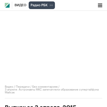
ВИДЕО
Видео
/
Передачи
/
Без комментариев
/
3 апреля: Астронавты МКС запечатлели образование супертайфуна
Майсак