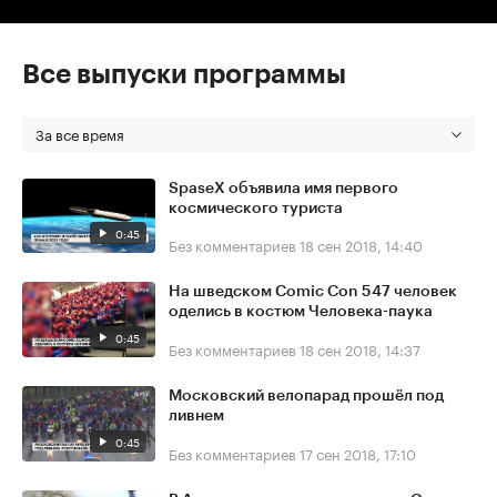
Все выпуски программы
За все время
SpaseX объявила имя первого
космического туриста
0:45
Без комментариев
18 сен 2018, 14:40
На шведском Comic Con 547 человек
оделись в костюм Человека-паука
0:45
Без комментариев
18 сен 2018, 14:37
Московский велопарад прошёл под
ливнем
0:45
Без комментариев
17 сен 2018, 17:10