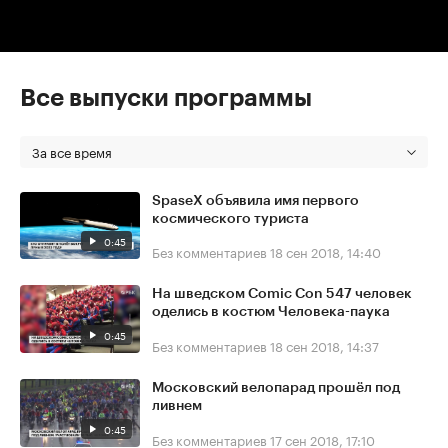
Все выпуски программы
За все время
SpaseX объявила имя первого
космического туриста
0:45
Без комментариев
18 сен 2018, 14:40
На шведском Comic Con 547 человек
оделись в костюм Человека-паука
0:45
Без комментариев
18 сен 2018, 14:37
Московский велопарад прошёл под
ливнем
0:45
Без комментариев
17 сен 2018, 17:10