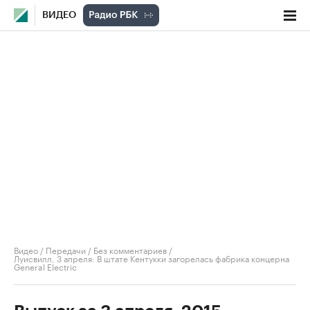
ВИДЕО
Видео
/
Передачи
/
Без комментариев
/
Луисвилл, 3 апреля: В штате Кентукки загорелась фабрика концерна
General Electric