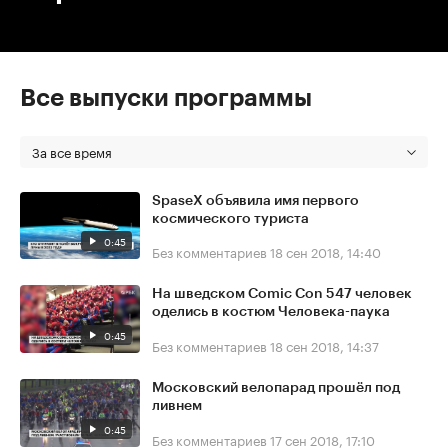
Все выпуски программы
За все время
SpaseX объявила имя первого
космического туриста
0:45
Без комментариев
18 сен 2018, 14:40
На шведском Comic Con 547 человек
оделись в костюм Человека-паука
0:45
Без комментариев
18 сен 2018, 14:37
Московский велопарад прошёл под
ливнем
0:45
Без комментариев
17 сен 2018, 17:10