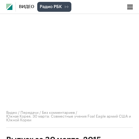
ВИДЕО
Видео
/
Передачи
/
Без комментариев
/
Южная Корея, 30 марта: Совместные учения Foal Eagle армий США и
Южной Кореи