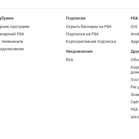
убрики
Подписки
РБК
рхив программ
Скрыть баннеры на РБК
iOS
ечерний РБК
Подписка на РБК
And
 телеканале
Корпоративная подписка
AppG
одключение
Уведомления
Дру
RSS
Обл
Кор
дом
Хос
Рег
Зна
Сайт
РБК
Шко