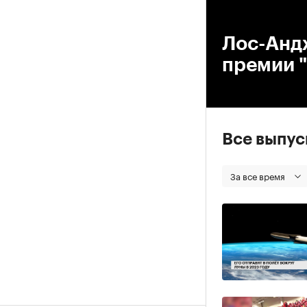
00
Лос-Анд
премии 
Все выпу
За все время