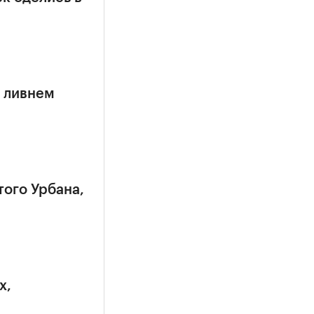
 ливнем
того Урбана,
х,