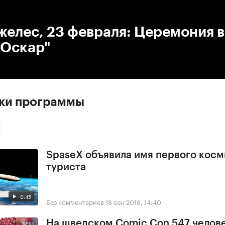
:00
/
00:00
желес, 23 февраля: Церемония 
"Оскар"
ски программы
SpaseX объявила имя первого косм
туриста
0:45
Без комментариев
18 сен 2018, 14:40
На шведском Comic Con 547 челове