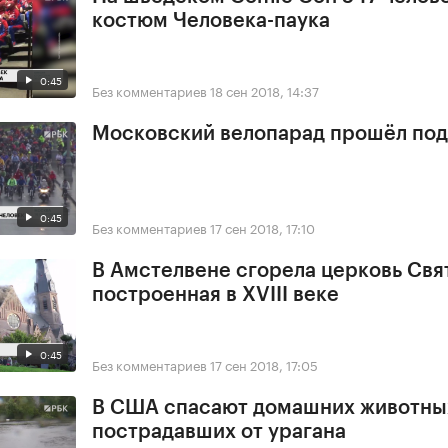
костюм Человека-паука
0:45
Без комментариев
18 сен 2018, 14:37
Московский велопарад прошёл под
0:45
Без комментариев
17 сен 2018, 17:10
В Амстелвене сгорела церковь Свя
построенная в XVIII веке
0:45
Без комментариев
17 сен 2018, 17:05
В США спасают домашних животны
пострадавших от урагана