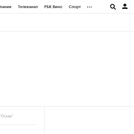
...
пании
Телеканал
РБК Вино
Спорт
ые проекты
Город
Стиль
Крипто
Спецпроекты СПб
логии и медиа
Финансы
"Оскар"