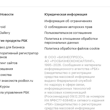
 Новости
Юридическая информация
Информация об ограничениях
roid
О соблюдении авторских прав
allery
Пользовательское соглашение
Политика в отношении обработки
гие продукты РБК
персональных данных
ако для бизнеса
Политика обработки файлов cookie
поративный регистратор
енов
© ООО «БИЗНЕСПРЕСС»,
АО «РОСБИЗНЕСКОНСАЛТИНГ»,
тинг сайтов
1995–2026
. Сообщения и материалы
.решения
информационного агентства «РБК»
(свидетельство о регистрации
комства
средства массовой информации
 знакомств podbor.ru
выдано Федеральной службой
по надзору в сфере связи,
 Курсы
информационных технологий
ла управления РБК
и массовых коммуникаций
(Роскомнадзор) 09.12.2015 за номером
ИА №ФС77-63848) и сетевого издания
«РБК» (свидетельство о регистрации
средства массовой информации