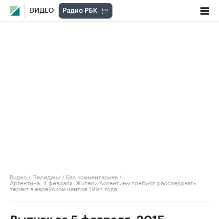
ВИДЕО
Видео
/
Передачи
/
Без комментариев
/
Аргентина, 4 февраля: Жители Аргентины требуют расследовать
теракт в еврейском центре 1994 года