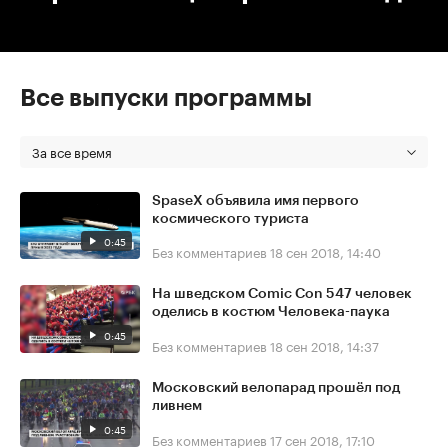
Все выпуски программы
За все время
SpaseX объявила имя первого
космического туриста
0:45
Без комментариев
18 сен 2018, 14:40
На шведском Comic Con 547 человек
оделись в костюм Человека-паука
0:45
Без комментариев
18 сен 2018, 14:37
Московский велопарад прошёл под
ливнем
0:45
Без комментариев
17 сен 2018, 17:10