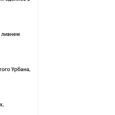
 ливнем
того Урбана,
х,