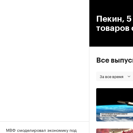
00
Пекин, 5
товаров
Все выпу
За все время
МВФ смоделировал экономику под