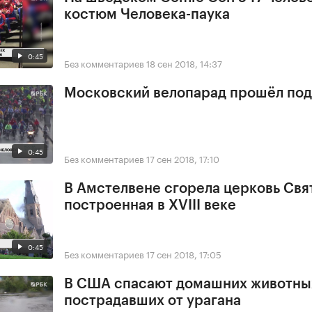
костюм Человека-паука
0:45
Без комментариев
18 сен 2018, 14:37
Московский велопарад прошёл под
0:45
Без комментариев
17 сен 2018, 17:10
В Амстелвене сгорела церковь Свя
построенная в XVIII веке
0:45
Без комментариев
17 сен 2018, 17:05
В США спасают домашних животны
пострадавших от урагана