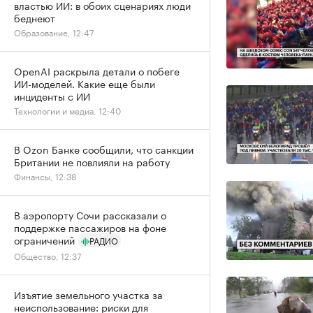
властью ИИ: в обоих сценариях люди
беднеют
Образование, 12:47
OpenAI раскрыла детали о побеге
ИИ-моделей. Какие еще были
инциденты с ИИ
Технологии и медиа, 12:40
В Ozon Банке сообщили, что санкции
Британии не повлияли на работу
Финансы, 12:38
В аэропорту Сочи рассказали о
поддержке пассажиров на фоне
ограничений
РАДИО
Общество, 12:37
Изъятие земельного участка за
неиспользование: риски для