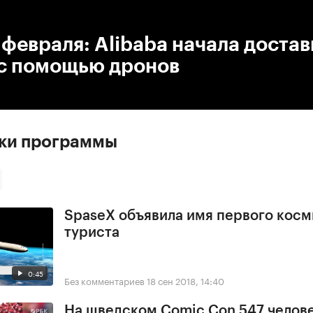
:00
/
00:00
 февраля: Alibaba начала достав
 с помощью дронов
ски программы
SpaseX объявила имя первого косм
туриста
0:45
Без комментариев
18 сен 2018, 14:40
На шведском Comic Con 547 челове