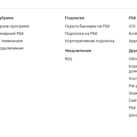
убрики
Подписки
РБК
рхив программ
Скрыть баннеры на РБК
iOS
ечерний РБК
Подписка на РБК
And
 телеканале
Корпоративная подписка
AppG
одключение
Уведомления
Дру
RSS
Обл
Кор
дом
Хос
Рег
Зна
Сайт
РБК
Шко