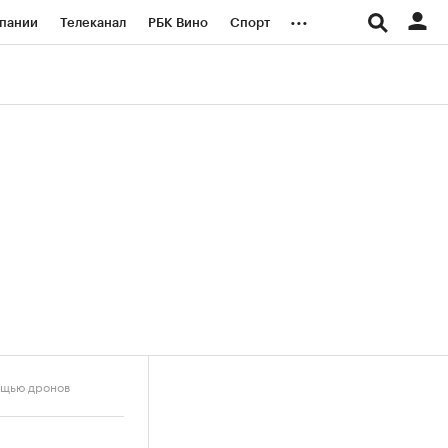
...
пании
Телеканал
РБК Вино
Спорт
ые проекты
Город
Стиль
Крипто
Спецпроекты СПб
логии и медиа
Финансы
мощью дронов