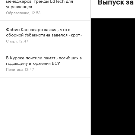
менеджеров: тренды EdTech для
Выпуск за
управленцев
Образование, 12:53
Фабио Каннаваро заявил, что в
сборной Узбекистана завелся «крот»
Спорт, 12:47
В Курске почтили память погибших в
годовщину вторжения ВСУ
Политика, 12:47