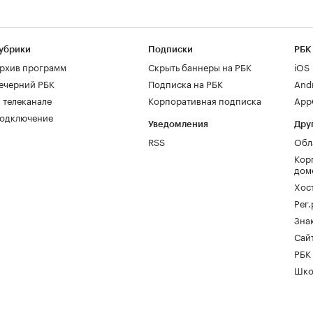
убрики
Подписки
РБК
рхив программ
Скрыть баннеры на РБК
iOS
ечерний РБК
Подписка на РБК
And
 телеканале
Корпоративная подписка
AppG
одключение
Уведомления
Дру
RSS
Обл
Кор
дом
Хос
Рег
Зна
Сайт
РБК
Шко