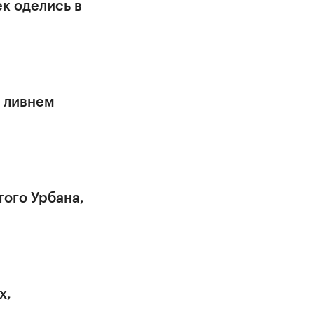
к оделись в
 ливнем
того Урбана,
х,