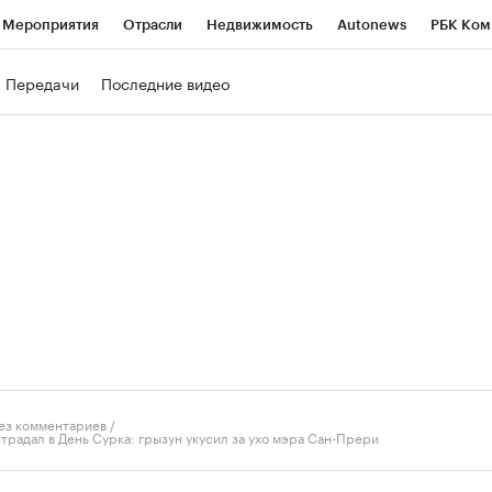
Мероприятия
Отрасли
Недвижимость
Autonews
РБК Ком
ние
РБК Курсы
РБК Life
Тренды
Визионеры
Национальн
Передачи
Последние видео
б
Исследования
Кредитные рейтинги
Франшизы
Газета
роверка контрагентов
Политика
Экономика
Бизнес
Техно
ез комментариев
/
традал в День Сурка: грызун укусил за ухо мэра Сан-Прери