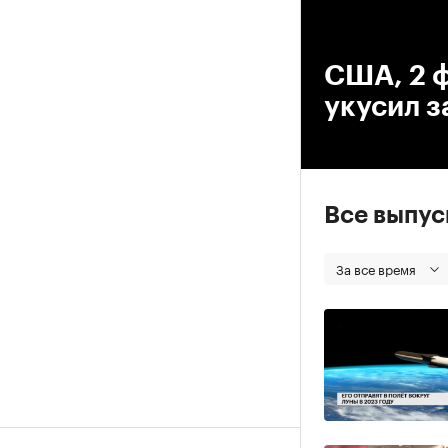
00
США, 2 ф
укусил з
Все выпу
За все время