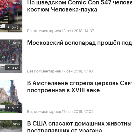
На шведском Comic Con 547 челове
костюм Человека-паука
0:45
Без комментариев
18 сен 2018, 14:37
Московский велопарад прошёл под
0:45
Без комментариев
17 сен 2018, 17:10
В Амстелвене сгорела церковь Свя
построенная в XVIII веке
0:45
Без комментариев
17 сен 2018, 17:05
В США спасают домашних животны
пострадавших от урагана