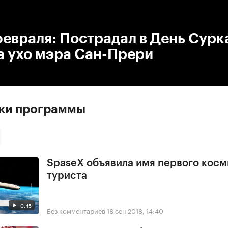
:00
/
00:00
евраля: Пострадал в День Сурк
а ухо мэра Сан-Прери
ски программы
SpaseX объявила имя первого косм
туриста
0:45
Без комментариев
18 сен 2018, 14:40