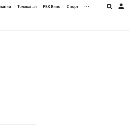
...
пании
Телеканал
РБК Вино
Спорт
ые проекты
Город
Стиль
Крипто
Спецпроекты СПб
логии и медиа
Финансы