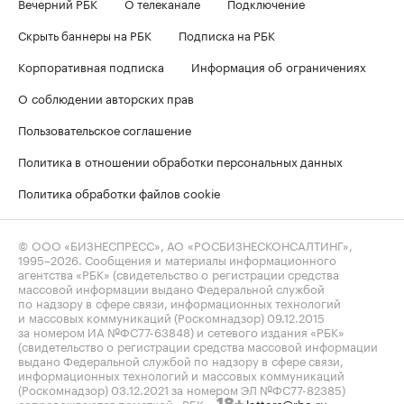
Вечерний РБК
О телеканале
Подключение
Скрыть баннеры на РБК
Подписка на РБК
Корпоративная подписка
Информация об ограничениях
О соблюдении авторских прав
Пользовательское соглашение
Политика в отношении обработки персональных данных
Политика обработки файлов cookie
© ООО «БИЗНЕСПРЕСС», АО «РОСБИЗНЕСКОНСАЛТИНГ»,
1995–2026
. Сообщения и материалы информационного
агентства «РБК» (свидетельство о регистрации средства
массовой информации выдано Федеральной службой
по надзору в сфере связи, информационных технологий
и массовых коммуникаций (Роскомнадзор) 09.12.2015
за номером ИА №ФС77-63848) и сетевого издания «РБК»
(свидетельство о регистрации средства массовой информации
выдано Федеральной службой по надзору в сфере связи,
информационных технологий и массовых коммуникаций
(Роскомнадзор) 03.12.2021 за номером ЭЛ №ФС77-82385)
сопровождаются пометкой «РБК».
letters@rbc.ru
18+