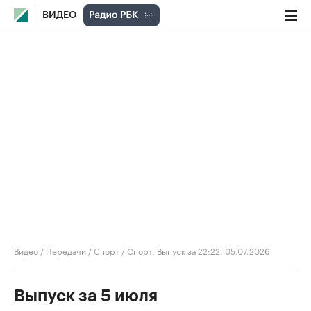
ВИДЕО
Видео
/
Передачи
/
Спорт
/
Спорт. Выпуск за 22:22, 05.07.2026
Выпуск за 5 июля