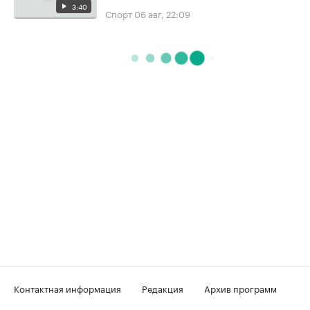
3:40
Спорт
06 авг, 22:09
Контактная информация
Редакция
Архив программ