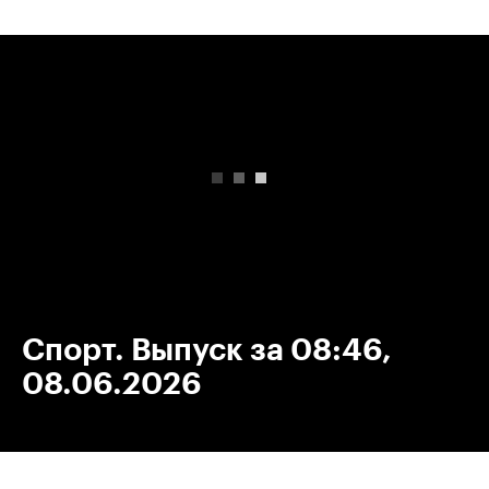
00:00
/
00:00
Спорт. Выпуск за 08:46,
08.06.2026