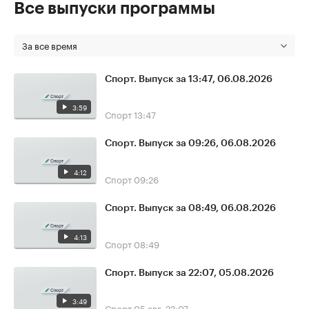
Все выпуски программы
За все время
Спорт. Выпуск за 13:47, 06.08.2026
3:59
Спорт
13:47
Спорт. Выпуск за 09:26, 06.08.2026
4:12
Спорт
09:26
Спорт. Выпуск за 08:49, 06.08.2026
4:13
Спорт
08:49
Спорт. Выпуск за 22:07, 05.08.2026
3:49
Спорт
05 авг, 22:07