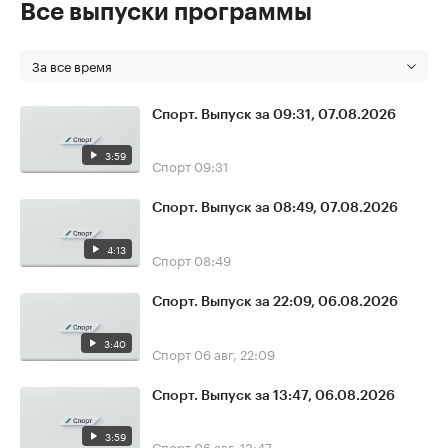
Все выпуски программы
За все время
Спорт. Выпуск за 09:31, 07.08.2026
3:59
Спорт
09:31
Спорт. Выпуск за 08:49, 07.08.2026
4:13
Спорт
08:49
Спорт. Выпуск за 22:09, 06.08.2026
3:40
Спорт
06 авг, 22:09
Спорт. Выпуск за 13:47, 06.08.2026
3:59
Спорт
06 авг, 13:47