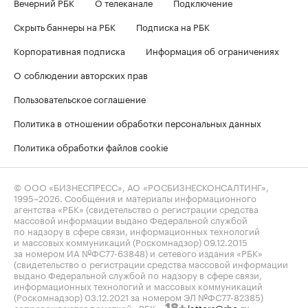
Вечерний РБК
О телеканале
Подключение
Скрыть баннеры на РБК
Подписка на РБК
Корпоративная подписка
Информация об ограничениях
О соблюдении авторских прав
Пользовательское соглашение
Политика в отношении обработки персональных данных
Политика обработки файлов cookie
© ООО «БИЗНЕСПРЕСС», АО «РОСБИЗНЕСКОНСАЛТИНГ»,
1995–2026
. Сообщения и материалы информационного
агентства «РБК» (свидетельство о регистрации средства
массовой информации выдано Федеральной службой
по надзору в сфере связи, информационных технологий
и массовых коммуникаций (Роскомнадзор) 09.12.2015
за номером ИА №ФС77-63848) и сетевого издания «РБК»
(свидетельство о регистрации средства массовой информации
выдано Федеральной службой по надзору в сфере связи,
информационных технологий и массовых коммуникаций
(Роскомнадзор) 03.12.2021 за номером ЭЛ №ФС77-82385)
сопровождаются пометкой «РБК».
letters@rbc.ru
18+