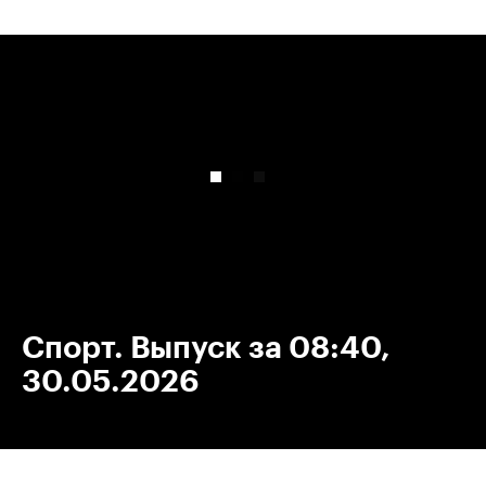
00:00
/
00:00
Спорт. Выпуск за 08:40,
30.05.2026