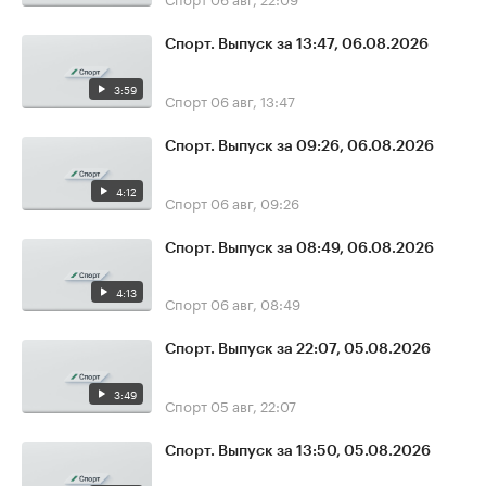
Спорт. Выпуск за 13:47, 06.08.2026
3:59
Спорт
06 авг, 13:47
Спорт. Выпуск за 09:26, 06.08.2026
4:12
Спорт
06 авг, 09:26
Спорт. Выпуск за 08:49, 06.08.2026
4:13
Спорт
06 авг, 08:49
Спорт. Выпуск за 22:07, 05.08.2026
3:49
Спорт
05 авг, 22:07
Спорт. Выпуск за 13:50, 05.08.2026