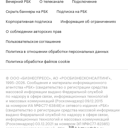
Вечерний РБК
О телеканале
Подключение
Скрыть баннеры на РБК
Подписка на РБК
Корпоративная подписка
Информация об ограничениях
О соблюдении авторских прав
Пользовательское соглашение
Политика в отношении обработки персональных данных
Политика обработки файлов cookie
© ООО «БИЗНЕСПРЕСС», АО «РОСБИЗНЕСКОНСАЛТИНГ»,
1995–2026
. Сообщения и материалы информационного
агентства «РБК» (свидетельство о регистрации средства
массовой информации выдано Федеральной службой
по надзору в сфере связи, информационных технологий
и массовых коммуникаций (Роскомнадзор) 09.12.2015
за номером ИА №ФС77-63848) и сетевого издания «РБК»
(свидетельство о регистрации средства массовой информации
выдано Федеральной службой по надзору в сфере связи,
информационных технологий и массовых коммуникаций
(Роскомнадзор) 03.12.2021 за номером ЭЛ №ФС77-82385)
сопровождаются пометкой «РБК».
letters@rbc.ru
18+