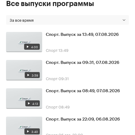
Все выпуски программы
За все время
Спорт. Выпуск за 13:49, 07.08.2026
4:00
Спорт
13:49
Спорт. Выпуск за 09:31, 07.08.2026
3:59
Спорт
09:31
Спорт. Выпуск за 08:49, 07.08.2026
4:13
Спорт
08:49
Спорт. Выпуск за 22:09, 06.08.2026
3:40
Спорт
06 авг, 22:09