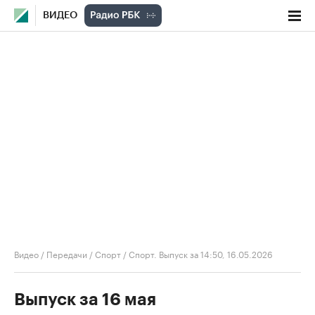
ВИДЕО
Видео
/
Передачи
/
Спорт
/
Спорт. Выпуск за 14:50, 16.05.2026
Выпуск за 16 мая