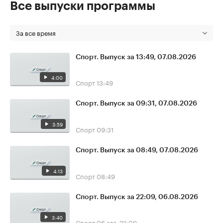
Все выпуски программы
За все время
Спорт. Выпуск за 13:49, 07.08.2026
4:00
Спорт
13:49
Спорт. Выпуск за 09:31, 07.08.2026
3:59
Спорт
09:31
Спорт. Выпуск за 08:49, 07.08.2026
4:13
Спорт
08:49
Спорт. Выпуск за 22:09, 06.08.2026
3:40
Спорт
06 авг, 22:09