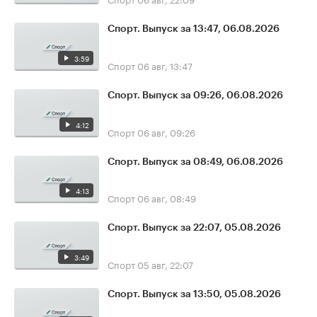
Спорт. Выпуск за 13:47, 06.08.2026
3:59
Спорт
06 авг, 13:47
Спорт. Выпуск за 09:26, 06.08.2026
4:12
Спорт
06 авг, 09:26
Спорт. Выпуск за 08:49, 06.08.2026
4:13
Спорт
06 авг, 08:49
Спорт. Выпуск за 22:07, 05.08.2026
3:49
Спорт
05 авг, 22:07
Спорт. Выпуск за 13:50, 05.08.2026