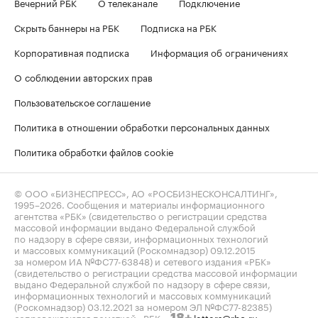
Вечерний РБК
О телеканале
Подключение
Скрыть баннеры на РБК
Подписка на РБК
Корпоративная подписка
Информация об ограничениях
О соблюдении авторских прав
Пользовательское соглашение
Политика в отношении обработки персональных данных
Политика обработки файлов cookie
© ООО «БИЗНЕСПРЕСС», АО «РОСБИЗНЕСКОНСАЛТИНГ»,
1995–2026
. Сообщения и материалы информационного
агентства «РБК» (свидетельство о регистрации средства
массовой информации выдано Федеральной службой
по надзору в сфере связи, информационных технологий
и массовых коммуникаций (Роскомнадзор) 09.12.2015
за номером ИА №ФС77-63848) и сетевого издания «РБК»
(свидетельство о регистрации средства массовой информации
выдано Федеральной службой по надзору в сфере связи,
информационных технологий и массовых коммуникаций
(Роскомнадзор) 03.12.2021 за номером ЭЛ №ФС77-82385)
сопровождаются пометкой «РБК».
letters@rbc.ru
18+