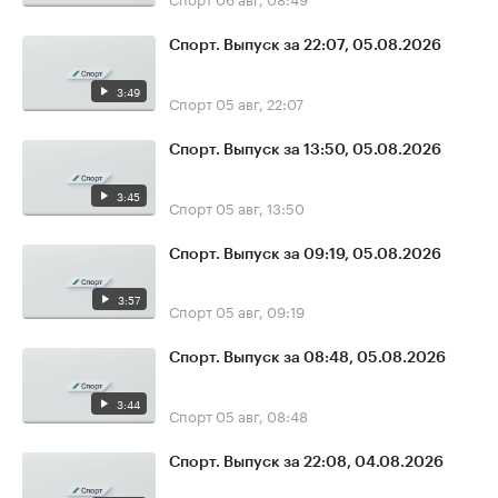
Спорт. Выпуск за 22:07, 05.08.2026
3:49
Спорт
05 авг, 22:07
Спорт. Выпуск за 13:50, 05.08.2026
3:45
Спорт
05 авг, 13:50
Спорт. Выпуск за 09:19, 05.08.2026
3:57
Спорт
05 авг, 09:19
Спорт. Выпуск за 08:48, 05.08.2026
3:44
Спорт
05 авг, 08:48
Спорт. Выпуск за 22:08, 04.08.2026