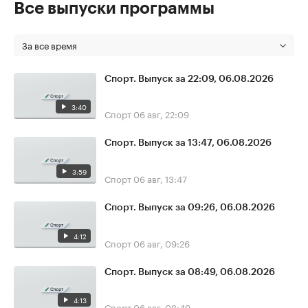
Все выпуски программы
За все время
Спорт. Выпуск за 22:09, 06.08.2026
3:40
Спорт
06 авг, 22:09
Спорт. Выпуск за 13:47, 06.08.2026
3:59
Спорт
06 авг, 13:47
Спорт. Выпуск за 09:26, 06.08.2026
4:12
Спорт
06 авг, 09:26
Спорт. Выпуск за 08:49, 06.08.2026
4:13
Спорт
06 авг, 08:49