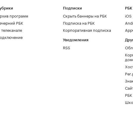
убрики
Подписки
РБК
рхив программ
Скрыть баннеры на РБК
iOS
ечерний РБК
Подписка на РБК
And
 телеканале
Корпоративная подписка
AppG
одключение
Уведомления
Дру
RSS
Обл
Кор
дом
Хос
Рег
Зна
Сайт
РБК
Шко