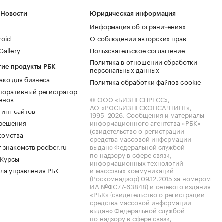
 Новости
Юридическая информация
Информация об ограничениях
roid
О соблюдении авторских прав
allery
Пользовательское соглашение
Политика в отношении обработки
гие продукты РБК
персональных данных
ако для бизнеса
Политика обработки файлов cookie
поративный регистратор
енов
© ООО «БИЗНЕСПРЕСС»,
АО «РОСБИЗНЕСКОНСАЛТИНГ»,
тинг сайтов
1995–2026
. Сообщения и материалы
.решения
информационного агентства «РБК»
(свидетельство о регистрации
комства
средства массовой информации
 знакомств podbor.ru
выдано Федеральной службой
по надзору в сфере связи,
 Курсы
информационных технологий
ла управления РБК
и массовых коммуникаций
(Роскомнадзор) 09.12.2015 за номером
ИА №ФС77-63848) и сетевого издания
«РБК» (свидетельство о регистрации
средства массовой информации
выдано Федеральной службой
по надзору в сфере связи,