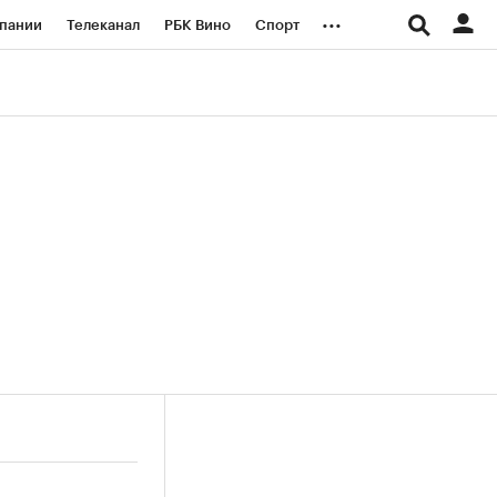
...
пании
Телеканал
РБК Вино
Спорт
ые проекты
Город
Стиль
Крипто
Спецпроекты СПб
логии и медиа
Финансы