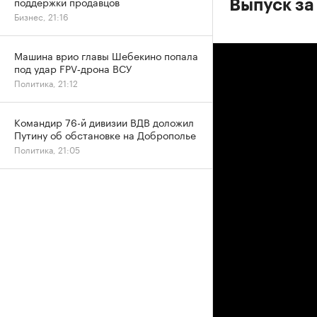
поддержки продавцов
Выпуск за
Бизнес, 21:16
Машина врио главы Шебекино попала
под удар FPV‑дрона ВСУ
Политика, 21:12
Командир 76-й дивизии ВДВ доложил
Путину об обстановке на Доброполье
Политика, 21:05