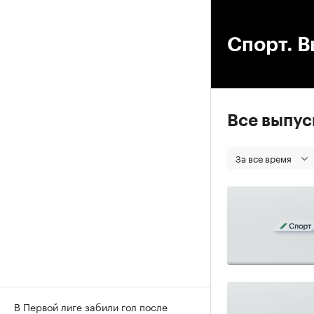
00
Спорт. В
Все выпу
За все время
В Первой лиге забили гол после