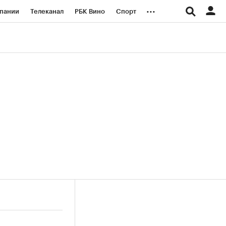
...
пании
Телеканал
РБК Вино
Спорт
ые проекты
Город
Стиль
Крипто
Спецпроекты СПб
логии и медиа
Финансы