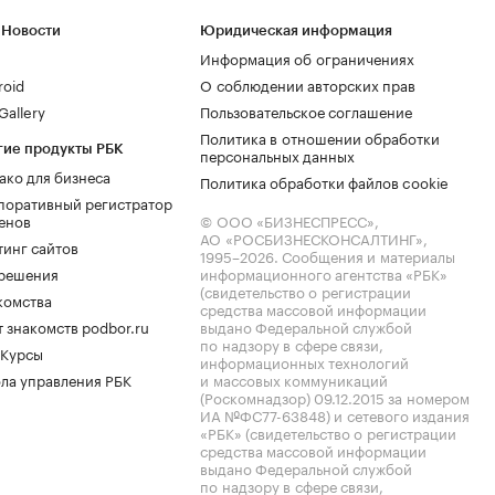
 Новости
Юридическая информация
Информация об ограничениях
roid
О соблюдении авторских прав
allery
Пользовательское соглашение
Политика в отношении обработки
гие продукты РБК
персональных данных
ако для бизнеса
Политика обработки файлов cookie
поративный регистратор
енов
© ООО «БИЗНЕСПРЕСС»,
АО «РОСБИЗНЕСКОНСАЛТИНГ»,
тинг сайтов
1995–2026
. Сообщения и материалы
.решения
информационного агентства «РБК»
(свидетельство о регистрации
комства
средства массовой информации
 знакомств podbor.ru
выдано Федеральной службой
по надзору в сфере связи,
 Курсы
информационных технологий
ла управления РБК
и массовых коммуникаций
(Роскомнадзор) 09.12.2015 за номером
ИА №ФС77-63848) и сетевого издания
«РБК» (свидетельство о регистрации
средства массовой информации
выдано Федеральной службой
по надзору в сфере связи,