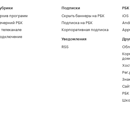
убрики
Подписки
РБК
рхив программ
Скрыть баннеры на РБК
iOS
ечерний РБК
Подписка на РБК
And
 телеканале
Корпоративная подписка
AppG
одключение
Уведомления
Дру
RSS
Обл
Кор
дом
Хос
Рег
Зна
Сайт
РБК
Шко