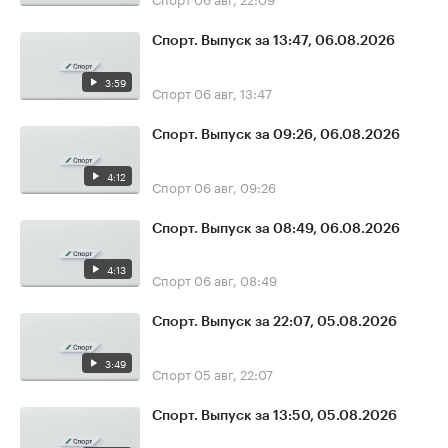
Спорт. Выпуск за 13:47, 06.08.2026
3:59
Спорт
06 авг, 13:47
Спорт. Выпуск за 09:26, 06.08.2026
4:12
Спорт
06 авг, 09:26
Спорт. Выпуск за 08:49, 06.08.2026
4:13
Спорт
06 авг, 08:49
Спорт. Выпуск за 22:07, 05.08.2026
3:49
Спорт
05 авг, 22:07
Спорт. Выпуск за 13:50, 05.08.2026