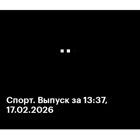
00:00
/
00:00
Спорт. Выпуск за 13:37,
17.02.2026