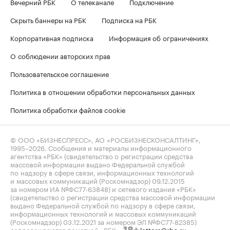
Вечерний РБК
О телеканале
Подключение
Скрыть баннеры на РБК
Подписка на РБК
Корпоративная подписка
Информация об ограничениях
О соблюдении авторских прав
Пользовательское соглашение
Политика в отношении обработки персональных данных
Политика обработки файлов cookie
© ООО «БИЗНЕСПРЕСС», АО «РОСБИЗНЕСКОНСАЛТИНГ»,
1995–2026
. Сообщения и материалы информационного
агентства «РБК» (свидетельство о регистрации средства
массовой информации выдано Федеральной службой
по надзору в сфере связи, информационных технологий
и массовых коммуникаций (Роскомнадзор) 09.12.2015
за номером ИА №ФС77-63848) и сетевого издания «РБК»
(свидетельство о регистрации средства массовой информации
выдано Федеральной службой по надзору в сфере связи,
информационных технологий и массовых коммуникаций
(Роскомнадзор) 03.12.2021 за номером ЭЛ №ФС77-82385)
сопровождаются пометкой «РБК».
letters@rbc.ru
18+