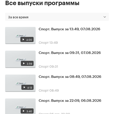
Все выпуски программы
За все время
Спорт. Выпуск за 13:49, 07.08.2026
4:00
Спорт
13:49
Спорт. Выпуск за 09:31, 07.08.2026
3:59
Спорт
09:31
Спорт. Выпуск за 08:49, 07.08.2026
4:13
Спорт
08:49
Спорт. Выпуск за 22:09, 06.08.2026
3:40
Спорт
06 авг, 22:09