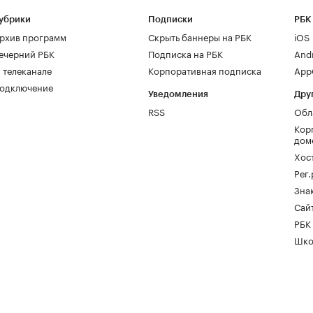
убрики
Подписки
РБК
рхив программ
Скрыть баннеры на РБК
iOS
ечерний РБК
Подписка на РБК
And
 телеканале
Корпоративная подписка
AppG
одключение
Уведомления
Дру
RSS
Обл
Кор
дом
Хос
Рег
Зна
Сайт
РБК
Шко