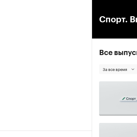
00
Спорт. В
Все выпу
За все время