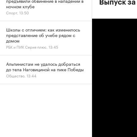
предъявили обвинение в нападении в
Выпуск за
ночном клубе
Спорт, 13:50
Школы с отличием: как изменилось
представление об учебе рядом с
домом
РБК и ПИК Серия плюс, 13:45
Альпинистам не удалось добраться
до тела Наговициной на пике Победы
Общество, 13:44