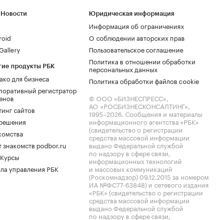
 Новости
Юридическая информация
Информация об ограничениях
roid
О соблюдении авторских прав
allery
Пользовательское соглашение
Политика в отношении обработки
гие продукты РБК
персональных данных
ако для бизнеса
Политика обработки файлов cookie
поративный регистратор
енов
© ООО «БИЗНЕСПРЕСС»,
АО «РОСБИЗНЕСКОНСАЛТИНГ»,
тинг сайтов
1995–2026
. Сообщения и материалы
.решения
информационного агентства «РБК»
(свидетельство о регистрации
комства
средства массовой информации
 знакомств podbor.ru
выдано Федеральной службой
по надзору в сфере связи,
 Курсы
информационных технологий
ла управления РБК
и массовых коммуникаций
(Роскомнадзор) 09.12.2015 за номером
ИА №ФС77-63848) и сетевого издания
«РБК» (свидетельство о регистрации
средства массовой информации
выдано Федеральной службой
по надзору в сфере связи,