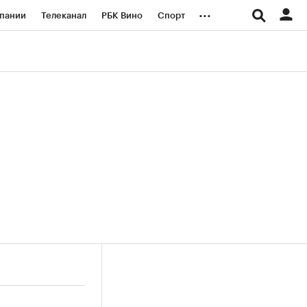
...
пании
Телеканал
РБК Вино
Спорт
ые проекты
Город
Стиль
Крипто
Спецпроекты СПб
логии и медиа
Финансы