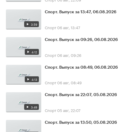
Спорт. Выпуск за 13:47, 06.08.2026
3:59
Спорт
06 авг, 13:47
Спорт. Выпуск за 09:26, 06.08.2026
4:12
Спорт
06 авг, 09:26
Спорт. Выпуск за 08:49, 06.08.2026
4:13
Спорт
06 авг, 08:49
Спорт. Выпуск за 22:07, 05.08.2026
3:49
Спорт
05 авг, 22:07
Спорт. Выпуск за 13:50, 05.08.2026