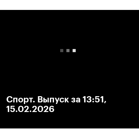
00:00
/
00:00
Спорт. Выпуск за 13:51,
15.02.2026