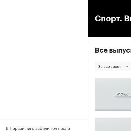
00
Спорт. В
Все выпу
За все время
В Первой лиге забили гол после