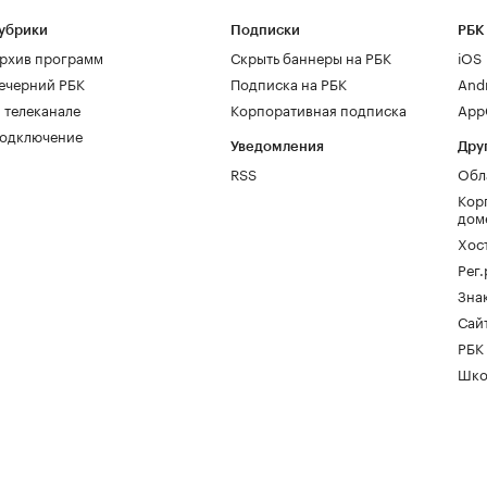
убрики
Подписки
РБК
рхив программ
Скрыть баннеры на РБК
iOS
ечерний РБК
Подписка на РБК
And
 телеканале
Корпоративная подписка
AppG
одключение
Уведомления
Дру
RSS
Обл
Кор
дом
Хос
Рег
Зна
Сайт
РБК
Шко