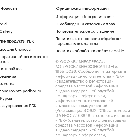
 Новости
Юридическая информация
Информация об ограничениях
roid
О соблюдении авторских прав
allery
Пользовательское соглашение
Политика в отношении обработки
гие продукты РБК
персональных данных
ако для бизнеса
Политика обработки файлов cookie
поративный регистратор
енов
© ООО «БИЗНЕСПРЕСС»,
АО «РОСБИЗНЕСКОНСАЛТИНГ»,
тинг сайтов
1995–2026
. Сообщения и материалы
.решения
информационного агентства «РБК»
(свидетельство о регистрации
комства
средства массовой информации
 знакомств podbor.ru
выдано Федеральной службой
по надзору в сфере связи,
 Курсы
информационных технологий
ла управления РБК
и массовых коммуникаций
(Роскомнадзор) 09.12.2015 за номером
ИА №ФС77-63848) и сетевого издания
«РБК» (свидетельство о регистрации
средства массовой информации
выдано Федеральной службой
по надзору в сфере связи,