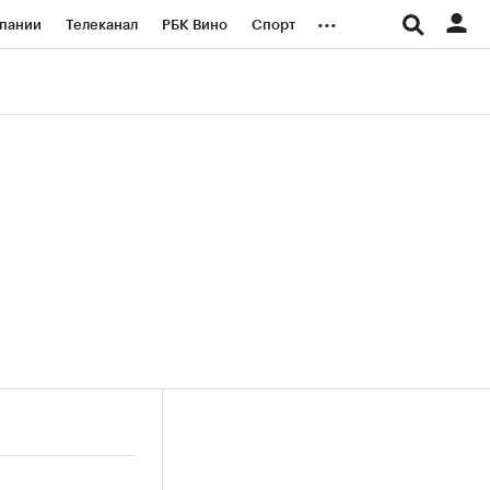
...
пании
Телеканал
РБК Вино
Спорт
ые проекты
Город
Стиль
Крипто
Спецпроекты СПб
логии и медиа
Финансы