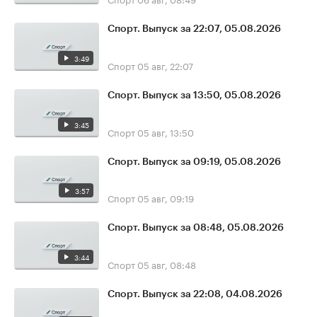
Спорт. Выпуск за 22:07, 05.08.2026
3:49
Спорт
05 авг, 22:07
Спорт. Выпуск за 13:50, 05.08.2026
3:45
Спорт
05 авг, 13:50
Спорт. Выпуск за 09:19, 05.08.2026
3:57
Спорт
05 авг, 09:19
Спорт. Выпуск за 08:48, 05.08.2026
3:44
Спорт
05 авг, 08:48
Спорт. Выпуск за 22:08, 04.08.2026