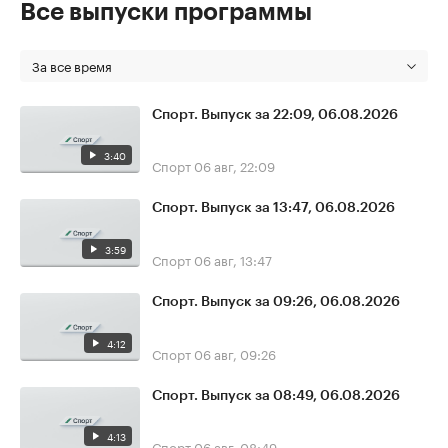
Все выпуски программы
За все время
Спорт. Выпуск за 22:09, 06.08.2026
3:40
Спорт
06 авг, 22:09
Спорт. Выпуск за 13:47, 06.08.2026
3:59
Спорт
06 авг, 13:47
Спорт. Выпуск за 09:26, 06.08.2026
4:12
Спорт
06 авг, 09:26
Спорт. Выпуск за 08:49, 06.08.2026
4:13
Спорт
06 авг, 08:49