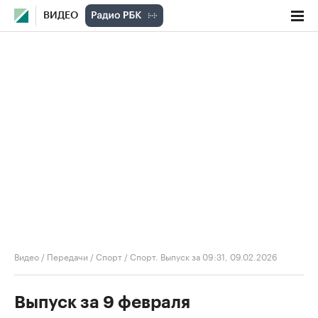
ВИДЕО
Видео
/
Передачи
/
Спорт
/
Спорт. Выпуск за 09:31, 09.02.2026
Выпуск за 9 февраля