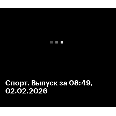
00:00
/
00:00
Спорт. Выпуск за 08:49,
02.02.2026