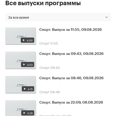
Все выпуски программы
За все время
Спорт. Выпуск за 11:55, 09.08.2026
4:00
Спорт
11:55
Спорт. Выпуск за 09:43, 09.08.2026
4:03
Спорт
09:43
Спорт. Выпуск за 08:46, 09.08.2026
4:15
Спорт
08:46
Спорт. Выпуск за 22:09, 08.08.2026
3:28
Спорт
08 авг, 22:09