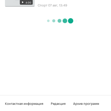
4:00
Спорт
07 авг, 13:49
Контактная информация
Редакция
Архив программ