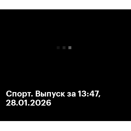
00:00
/
00:00
Спорт. Выпуск за 13:47,
28.01.2026