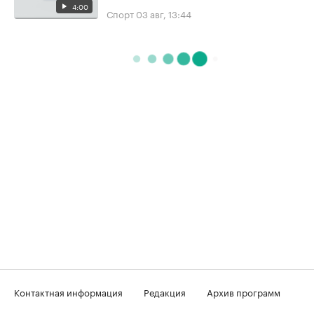
4:00
Спорт
03 авг, 13:44
Контактная информация
Редакция
Архив программ