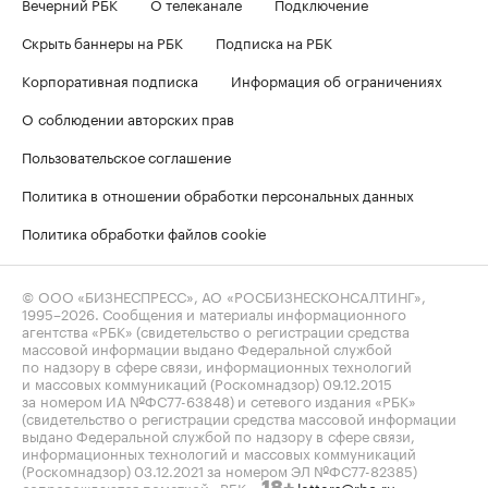
Вечерний РБК
О телеканале
Подключение
Скрыть баннеры на РБК
Подписка на РБК
Корпоративная подписка
Информация об ограничениях
О соблюдении авторских прав
Пользовательское соглашение
Политика в отношении обработки персональных данных
Политика обработки файлов cookie
© ООО «БИЗНЕСПРЕСС», АО «РОСБИЗНЕСКОНСАЛТИНГ»,
1995–2026
. Сообщения и материалы информационного
агентства «РБК» (свидетельство о регистрации средства
массовой информации выдано Федеральной службой
по надзору в сфере связи, информационных технологий
и массовых коммуникаций (Роскомнадзор) 09.12.2015
за номером ИА №ФС77-63848) и сетевого издания «РБК»
(свидетельство о регистрации средства массовой информации
выдано Федеральной службой по надзору в сфере связи,
информационных технологий и массовых коммуникаций
(Роскомнадзор) 03.12.2021 за номером ЭЛ №ФС77-82385)
сопровождаются пометкой «РБК».
letters@rbc.ru
18+