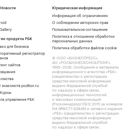
 Новости
Юридическая информация
Информация об ограничениях
roid
О соблюдении авторских прав
allery
Пользовательское соглашение
Политика в отношении обработки
гие продукты РБК
персональных данных
ако для бизнеса
Политика обработки файлов cookie
поративный регистратор
енов
© ООО «БИЗНЕСПРЕСС»,
АО «РОСБИЗНЕСКОНСАЛТИНГ»,
тинг сайтов
1995–2026
. Сообщения и материалы
.решения
информационного агентства «РБК»
(свидетельство о регистрации
комства
средства массовой информации
 знакомств podbor.ru
выдано Федеральной службой
по надзору в сфере связи,
 Курсы
информационных технологий
ла управления РБК
и массовых коммуникаций
(Роскомнадзор) 09.12.2015 за номером
ИА №ФС77-63848) и сетевого издания
«РБК» (свидетельство о регистрации
средства массовой информации
выдано Федеральной службой
по надзору в сфере связи,