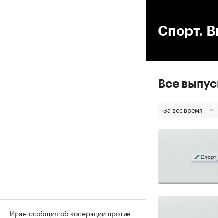
00
Спорт. В
Все выпу
За все время
Иран сообщил об «операции против