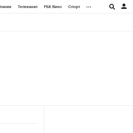
...
пании
Телеканал
РБК Вино
Спорт
ые проекты
Город
Стиль
Крипто
Спецпроекты СПб
логии и медиа
Финансы