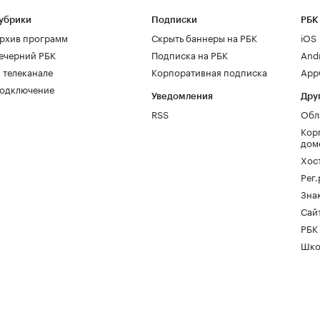
убрики
Подписки
РБК
рхив программ
Скрыть баннеры на РБК
iOS
ечерний РБК
Подписка на РБК
And
 телеканале
Корпоративная подписка
AppG
одключение
Уведомления
Дру
RSS
Обл
Кор
дом
Хос
Рег
Зна
Сайт
РБК
Шко