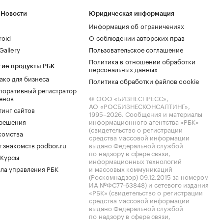
 Новости
Юридическая информация
Информация об ограничениях
roid
О соблюдении авторских прав
allery
Пользовательское соглашение
Политика в отношении обработки
гие продукты РБК
персональных данных
ако для бизнеса
Политика обработки файлов cookie
поративный регистратор
енов
© ООО «БИЗНЕСПРЕСС»,
АО «РОСБИЗНЕСКОНСАЛТИНГ»,
тинг сайтов
1995–2026
. Сообщения и материалы
.решения
информационного агентства «РБК»
(свидетельство о регистрации
комства
средства массовой информации
 знакомств podbor.ru
выдано Федеральной службой
по надзору в сфере связи,
 Курсы
информационных технологий
ла управления РБК
и массовых коммуникаций
(Роскомнадзор) 09.12.2015 за номером
ИА №ФС77-63848) и сетевого издания
«РБК» (свидетельство о регистрации
средства массовой информации
выдано Федеральной службой
по надзору в сфере связи,