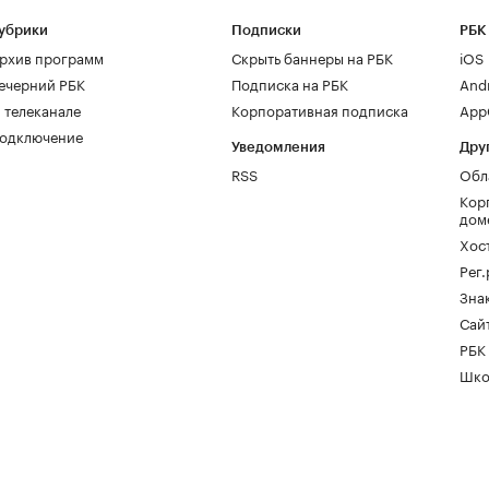
убрики
Подписки
РБК
рхив программ
Скрыть баннеры на РБК
iOS
ечерний РБК
Подписка на РБК
And
 телеканале
Корпоративная подписка
AppG
одключение
Уведомления
Дру
RSS
Обл
Кор
дом
Хос
Рег
Зна
Сайт
РБК
Шко