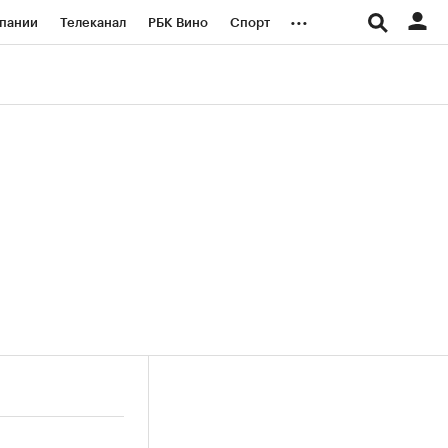
...
пании
Телеканал
РБК Вино
Спорт
ые проекты
Город
Стиль
Крипто
Спецпроекты СПб
логии и медиа
Финансы