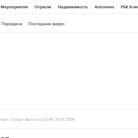
Мероприятия
Отрасли
Недвижимость
Autonews
РБК Ком
ние
РБК Курсы
РБК Life
Тренды
Визионеры
Национальн
Передачи
Последние видео
б
Исследования
Кредитные рейтинги
Франшизы
Газета
роверка контрагентов
Политика
Экономика
Бизнес
Техно
порт
/
Спорт. Выпуск за 13:48, 25.01.2026