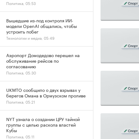
Политика, 05:53
Вышедшие из-под контроля ИИ-
модели OpenAI общались, чтобы
устроить побег
Технологии и медиа, 05:49
Аэропорт Домодедово перешел на
обслуживание рейсов по
согласованию
Политика, 05:30
UKMTO сообщило о двух взрывах у
берегов Омана в Ормузском проливе
Политика, 05:21
NYT узнала о создании ЦРУ тайной
группы с целью раскола властей
Кубы
Политика, 05:11