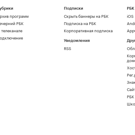
убрики
Подписки
РБК
рхив программ
Скрыть баннеры на РБК
iOS
ечерний РБК
Подписка на РБК
And
 телеканале
Корпоративная подписка
AppG
одключение
Уведомления
Дру
RSS
Обл
Кор
дом
Хос
Рег
Зна
Сайт
РБК
Шко