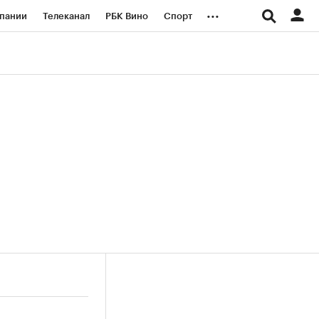
...
пании
Телеканал
РБК Вино
Спорт
ые проекты
Город
Стиль
Крипто
Спецпроекты СПб
логии и медиа
Финансы