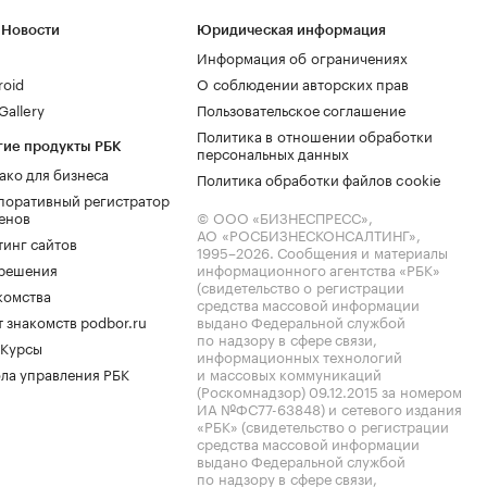
 Новости
Юридическая информация
Информация об ограничениях
roid
О соблюдении авторских прав
allery
Пользовательское соглашение
Политика в отношении обработки
гие продукты РБК
персональных данных
ако для бизнеса
Политика обработки файлов cookie
поративный регистратор
енов
© ООО «БИЗНЕСПРЕСС»,
АО «РОСБИЗНЕСКОНСАЛТИНГ»,
тинг сайтов
1995–2026
. Сообщения и материалы
.решения
информационного агентства «РБК»
(свидетельство о регистрации
комства
средства массовой информации
 знакомств podbor.ru
выдано Федеральной службой
по надзору в сфере связи,
 Курсы
информационных технологий
ла управления РБК
и массовых коммуникаций
(Роскомнадзор) 09.12.2015 за номером
ИА №ФС77-63848) и сетевого издания
«РБК» (свидетельство о регистрации
средства массовой информации
выдано Федеральной службой
по надзору в сфере связи,