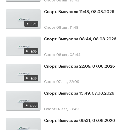
Спорт. Выпуск за 11:48, 08.08.2026
4:01
Спорт
08 авг, 11:48
Спорт. Выпуск за 08:44, 08.08.2026
3:59
Спорт
08 авг, 08:44
Спорт. Выпуск за 22:09, 07.08.2026
3:36
Спорт
07 авг, 22:09
Спорт. Выпуск за 13:49, 07.08.2026
4:00
Спорт
07 авг, 13:49
Спорт. Выпуск за 09:31, 07.08.2026