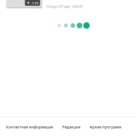
3:59
Спорт
07 авг, 09:31
Контактная информация
Редакция
Архив программ