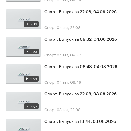
Спорт. Выпуск за 22:08, 04.08.2026
4:33
Спорт
04 авг, 22:08
Спорт. Выпуск за 09:32, 04.08.2026
3:53
Спорт
04 авг, 09:32
Спорт. Выпуск за 08:48, 04.08.2026
3:50
Спорт
04 авг, 08:48
Спорт. Выпуск за 22:08, 03.08.2026
4:07
Спорт
03 авг, 22:08
Спорт. Выпуск за 13:44, 03.08.2026