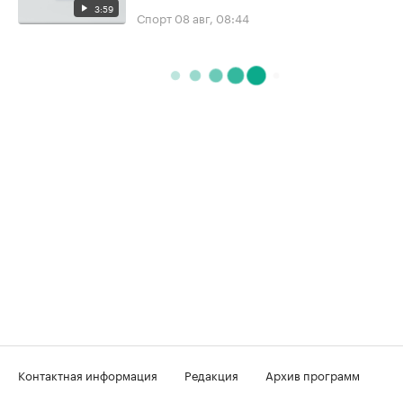
3:59
Спорт
08 авг, 08:44
Контактная информация
Редакция
Архив программ