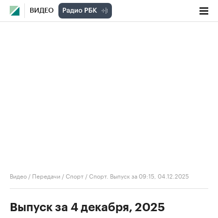
ВИДЕО
Видео
/
Передачи
/
Спорт
/
Спорт. Выпуск за 09:15, 04.12.2025
Выпуск за 4 декабря, 2025