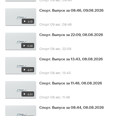
Спорт. Выпуск за 08:46, 09.08.2026
4:15
Спорт
09 авг, 08:46
Спорт. Выпуск за 22:09, 08.08.2026
3:28
Спорт
08 авг, 22:09
Спорт. Выпуск за 13:43, 08.08.2026
4:01
Спорт
08 авг, 13:43
Спорт. Выпуск за 11:48, 08.08.2026
4:01
Спорт
08 авг, 11:48
Спорт. Выпуск за 08:44, 08.08.2026