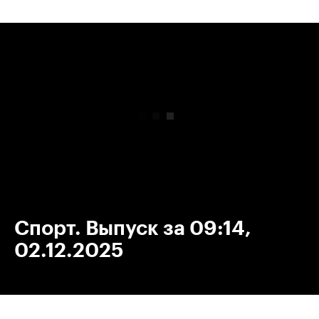
00:00
/
00:00
Спорт. Выпуск за 09:14,
02.12.2025