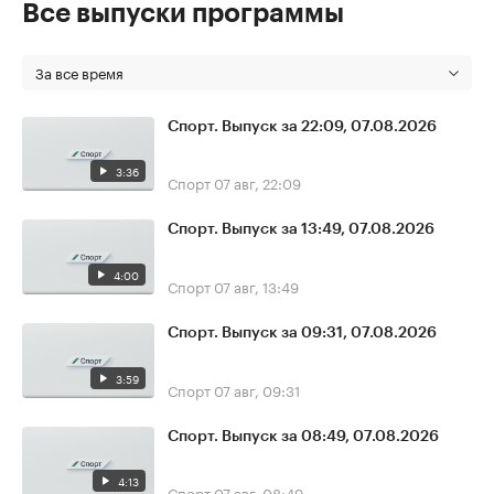
Все выпуски программы
За все время
Спорт. Выпуск за 22:09, 07.08.2026
3:36
Спорт
07 авг, 22:09
Спорт. Выпуск за 13:49, 07.08.2026
4:00
Спорт
07 авг, 13:49
Спорт. Выпуск за 09:31, 07.08.2026
3:59
Спорт
07 авг, 09:31
Спорт. Выпуск за 08:49, 07.08.2026
4:13
Спорт
07 авг, 08:49