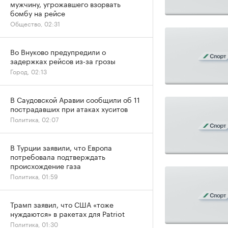
мужчину, угрожавшего взорвать
бомбу на рейсе
Общество, 02:31
Во Внуково предупредили о
задержках рейсов из-за грозы
Город, 02:13
В Саудовской Аравии сообщили об 11
пострадавших при атаках хуситов
Политика, 02:07
В Турции заявили, что Европа
потребовала подтверждать
происхождение газа
Политика, 01:59
Трамп заявил, что США «тоже
нуждаются» в ракетах для Patriot
Политика, 01:30