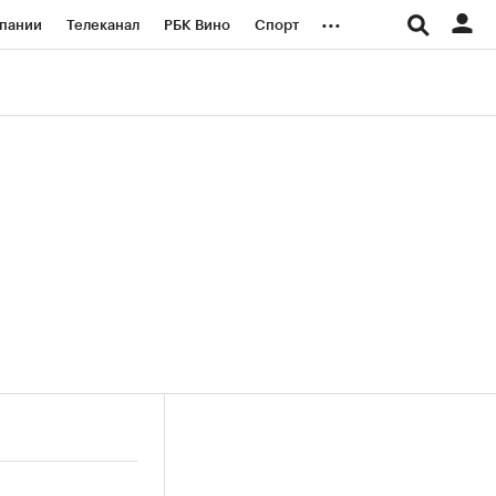
...
пании
Телеканал
РБК Вино
Спорт
ые проекты
Город
Стиль
Крипто
Спецпроекты СПб
логии и медиа
Финансы