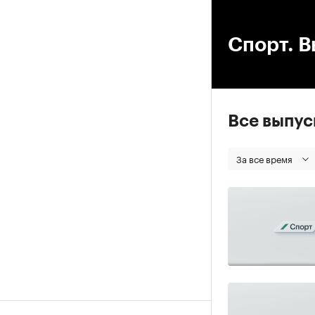
00
Спорт. В
Все выпу
За все время