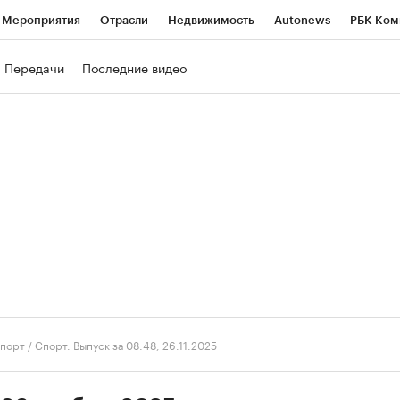
Мероприятия
Отрасли
Недвижимость
Autonews
РБК Ком
ние
РБК Курсы
РБК Life
Тренды
Визионеры
Национальн
Передачи
Последние видео
б
Исследования
Кредитные рейтинги
Франшизы
Газета
роверка контрагентов
Политика
Экономика
Бизнес
Техно
порт
/
Спорт. Выпуск за 08:48, 26.11.2025