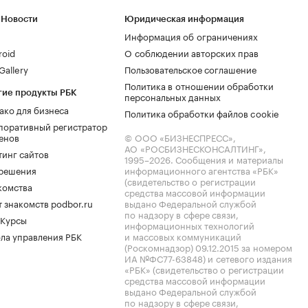
 Новости
Юридическая информация
Информация об ограничениях
roid
О соблюдении авторских прав
allery
Пользовательское соглашение
Политика в отношении обработки
гие продукты РБК
персональных данных
ако для бизнеса
Политика обработки файлов cookie
поративный регистратор
енов
© ООО «БИЗНЕСПРЕСС»,
АО «РОСБИЗНЕСКОНСАЛТИНГ»,
тинг сайтов
1995–2026
. Сообщения и материалы
.решения
информационного агентства «РБК»
(свидетельство о регистрации
комства
средства массовой информации
 знакомств podbor.ru
выдано Федеральной службой
по надзору в сфере связи,
 Курсы
информационных технологий
ла управления РБК
и массовых коммуникаций
(Роскомнадзор) 09.12.2015 за номером
ИА №ФС77-63848) и сетевого издания
«РБК» (свидетельство о регистрации
средства массовой информации
выдано Федеральной службой
по надзору в сфере связи,