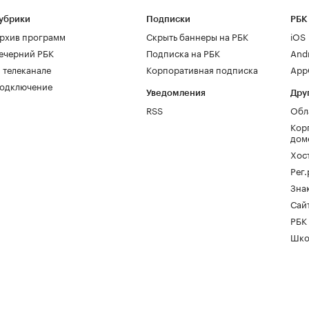
убрики
Подписки
РБК
рхив программ
Скрыть баннеры на РБК
iOS
ечерний РБК
Подписка на РБК
And
 телеканале
Корпоративная подписка
AppG
одключение
Уведомления
Дру
RSS
Обл
Кор
дом
Хос
Рег
Зна
Сайт
РБК
Шко