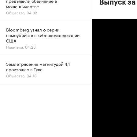
предъявили обвинение в
Выпуск за
мошенничестве
Общество, 04:32
Bloomberg узнал о серии
самоубийств в киберкомандовании
США
Политика, 04:26
Землетрясение магнитудой 4,1
произошло в Туве
Общество, 04:13