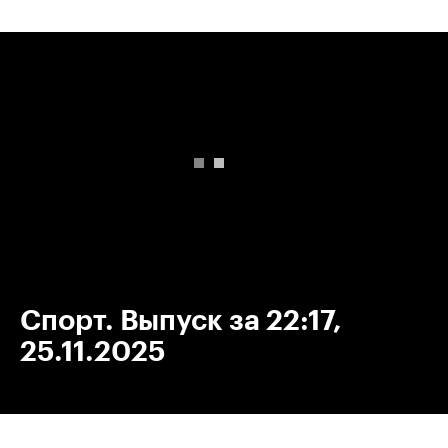
00:00
/
00:00
Спорт. Выпуск за 22:17,
25.11.2025