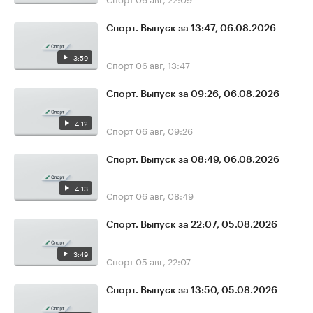
Спорт. Выпуск за 13:47, 06.08.2026
3:59
Спорт
06 авг, 13:47
Спорт. Выпуск за 09:26, 06.08.2026
4:12
Спорт
06 авг, 09:26
Спорт. Выпуск за 08:49, 06.08.2026
4:13
Спорт
06 авг, 08:49
Спорт. Выпуск за 22:07, 05.08.2026
3:49
Спорт
05 авг, 22:07
Спорт. Выпуск за 13:50, 05.08.2026