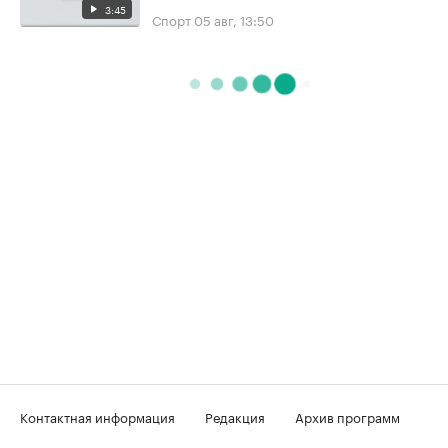
3:45
Спорт
05 авг, 13:50
Контактная информация
Редакция
Архив программ