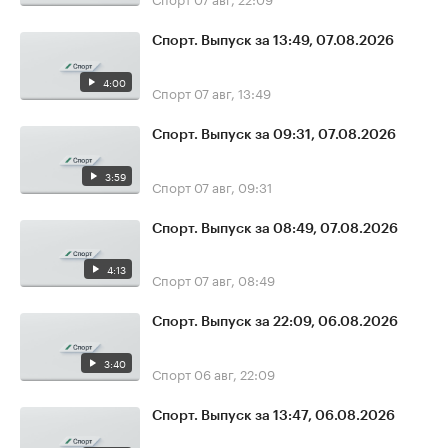
Спорт. Выпуск за 13:49, 07.08.2026
4:00
Спорт
07 авг, 13:49
Спорт. Выпуск за 09:31, 07.08.2026
3:59
Спорт
07 авг, 09:31
Спорт. Выпуск за 08:49, 07.08.2026
4:13
Спорт
07 авг, 08:49
Спорт. Выпуск за 22:09, 06.08.2026
3:40
Спорт
06 авг, 22:09
Спорт. Выпуск за 13:47, 06.08.2026