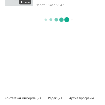
3:59
Спорт
06 авг, 13:47
Контактная информация
Редакция
Архив программ