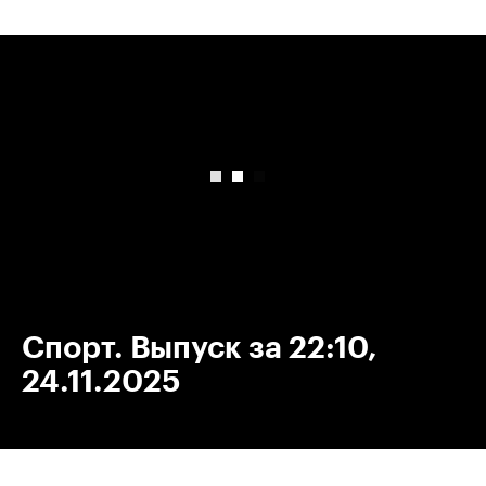
00:00
/
00:00
Спорт. Выпуск за 22:10,
24.11.2025