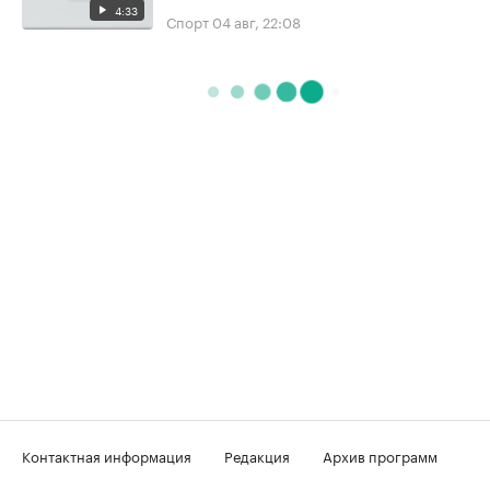
4:33
Спорт
04 авг, 22:08
Контактная информация
Редакция
Архив программ