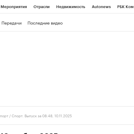
Мероприятия
Отрасли
Недвижимость
Autonews
РБК Ком
ние
РБК Курсы
РБК Life
Тренды
Визионеры
Национальн
Передачи
Последние видео
б
Исследования
Кредитные рейтинги
Франшизы
Газета
роверка контрагентов
Политика
Экономика
Бизнес
Техно
порт
/
Спорт. Выпуск за 08:48, 10.11.2025