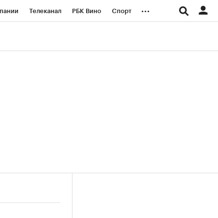
...
пании
Телеканал
РБК Вино
Спорт
ые проекты
Город
Стиль
Крипто
Спецпроекты СПб
логии и медиа
Финансы