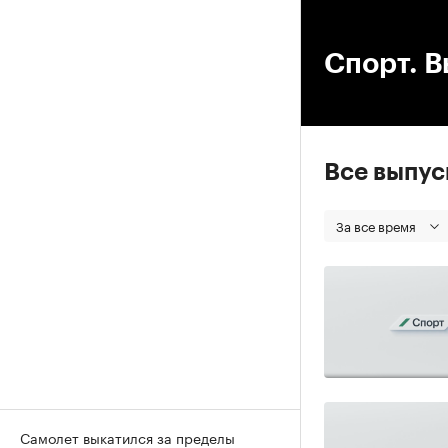
00
Спорт. В
Все выпу
За все время
Самолет выкатился за пределы