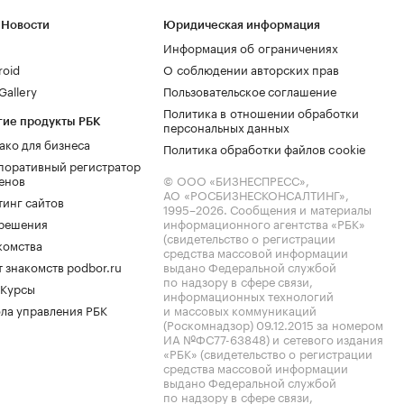
 Новости
Юридическая информация
Информация об ограничениях
roid
О соблюдении авторских прав
allery
Пользовательское соглашение
Политика в отношении обработки
гие продукты РБК
персональных данных
ако для бизнеса
Политика обработки файлов cookie
поративный регистратор
енов
© ООО «БИЗНЕСПРЕСС»,
АО «РОСБИЗНЕСКОНСАЛТИНГ»,
тинг сайтов
1995–2026
. Сообщения и материалы
.решения
информационного агентства «РБК»
(свидетельство о регистрации
комства
средства массовой информации
 знакомств podbor.ru
выдано Федеральной службой
по надзору в сфере связи,
 Курсы
информационных технологий
ла управления РБК
и массовых коммуникаций
(Роскомнадзор) 09.12.2015 за номером
ИА №ФС77-63848) и сетевого издания
«РБК» (свидетельство о регистрации
средства массовой информации
выдано Федеральной службой
по надзору в сфере связи,