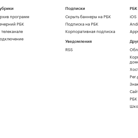
убрики
Подписки
РБК
рхив программ
Скрыть баннеры на РБК
iOS
ечерний РБК
Подписка на РБК
And
 телеканале
Корпоративная подписка
AppG
одключение
Уведомления
Дру
RSS
Обл
Кор
дом
Хос
Рег
Зна
Сайт
РБК
Шко