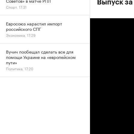
Советов» в матче РПЛ
Выпуск за
Спорт, 17:31
Евросоюз нарастил импорт
российского СПГ
Экономика, 17:29
Вучич пообещал сделать все для
помощи Украине на «европейском
пути»
Политика, 17:20