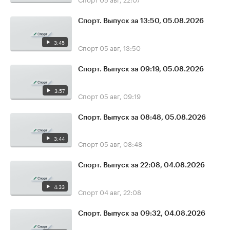
Спорт. Выпуск за 13:50, 05.08.2026
3:45
Спорт
05 авг, 13:50
Спорт. Выпуск за 09:19, 05.08.2026
3:57
Спорт
05 авг, 09:19
Спорт. Выпуск за 08:48, 05.08.2026
3:44
Спорт
05 авг, 08:48
Спорт. Выпуск за 22:08, 04.08.2026
4:33
Спорт
04 авг, 22:08
Спорт. Выпуск за 09:32, 04.08.2026