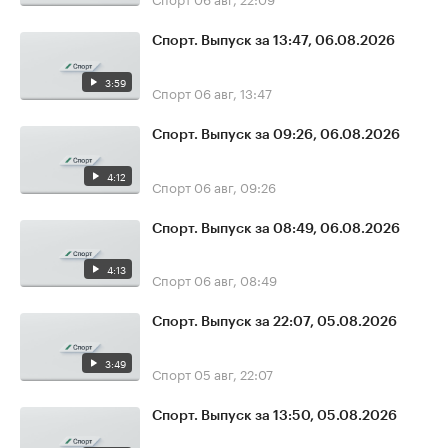
Спорт. Выпуск за 13:47, 06.08.2026
3:59
Спорт
06 авг, 13:47
Спорт. Выпуск за 09:26, 06.08.2026
4:12
Спорт
06 авг, 09:26
Спорт. Выпуск за 08:49, 06.08.2026
4:13
Спорт
06 авг, 08:49
Спорт. Выпуск за 22:07, 05.08.2026
3:49
Спорт
05 авг, 22:07
Спорт. Выпуск за 13:50, 05.08.2026