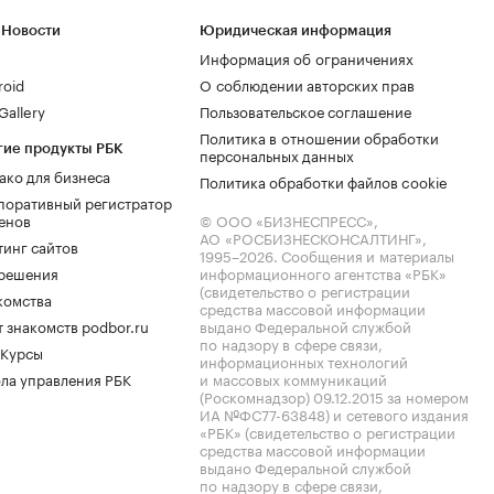
 Новости
Юридическая информация
Информация об ограничениях
roid
О соблюдении авторских прав
allery
Пользовательское соглашение
Политика в отношении обработки
гие продукты РБК
персональных данных
ако для бизнеса
Политика обработки файлов cookie
поративный регистратор
енов
© ООО «БИЗНЕСПРЕСС»,
АО «РОСБИЗНЕСКОНСАЛТИНГ»,
тинг сайтов
1995–2026
. Сообщения и материалы
.решения
информационного агентства «РБК»
(свидетельство о регистрации
комства
средства массовой информации
 знакомств podbor.ru
выдано Федеральной службой
по надзору в сфере связи,
 Курсы
информационных технологий
ла управления РБК
и массовых коммуникаций
(Роскомнадзор) 09.12.2015 за номером
ИА №ФС77-63848) и сетевого издания
«РБК» (свидетельство о регистрации
средства массовой информации
выдано Федеральной службой
по надзору в сфере связи,