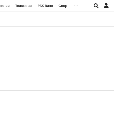
...
пании
Телеканал
РБК Вино
Спорт
ые проекты
Город
Стиль
Крипто
Спецпроекты СПб
логии и медиа
Финансы