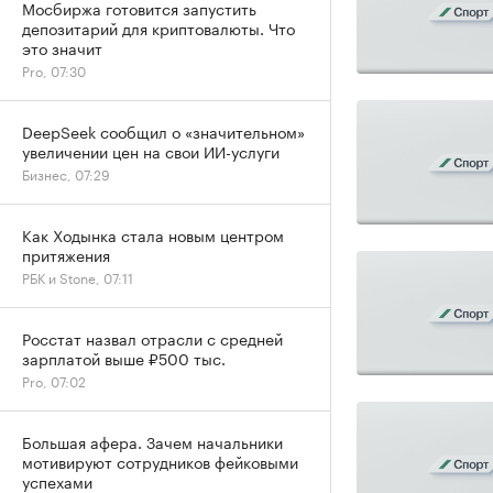
Мосбиржа готовится запустить
депозитарий для криптовалюты. Что
это значит
Pro, 07:30
DeepSeek сообщил о «значительном»
увеличении цен на свои ИИ-услуги
Бизнес, 07:29
Как Ходынка стала новым центром
притяжения
РБК и Stone, 07:11
Росстат назвал отрасли с средней
зарплатой выше ₽500 тыс.
Pro, 07:02
Большая афера. Зачем начальники
мотивируют сотрудников фейковыми
успехами