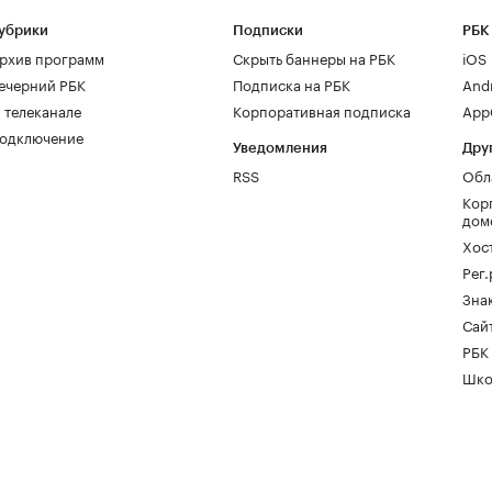
убрики
Подписки
РБК
рхив программ
Скрыть баннеры на РБК
iOS
ечерний РБК
Подписка на РБК
And
 телеканале
Корпоративная подписка
AppG
одключение
Уведомления
Дру
RSS
Обл
Кор
дом
Хос
Рег
Зна
Сайт
РБК
Шко