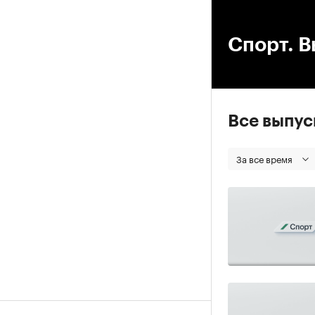
00
Спорт. В
Все выпу
За все время