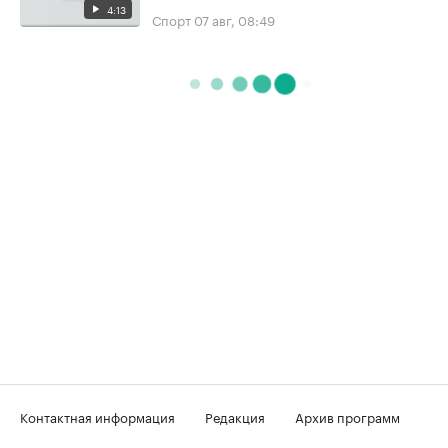
4:13
Спорт
07 авг, 08:49
Контактная информация
Редакция
Архив программ