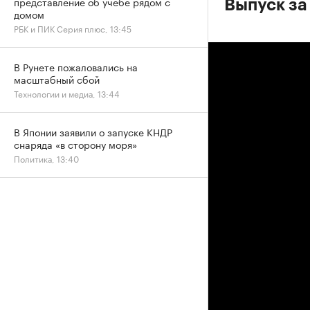
представление об учебе рядом с
Выпуск за
домом
РБК и ПИК Серия плюс, 13:45
В Рунете пожаловались на
масштабный сбой
Технологии и медиа, 13:44
В Японии заявили о запуске КНДР
снаряда «в сторону моря»
Политика, 13:40