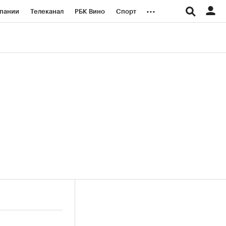
...
пании
Телеканал
РБК Вино
Спорт
ые проекты
Город
Стиль
Крипто
Спецпроекты СПб
логии и медиа
Финансы