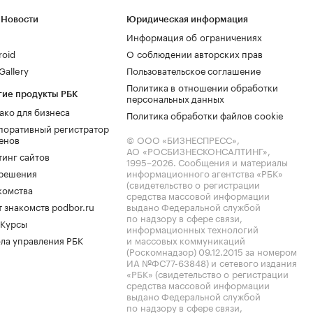
 Новости
Юридическая информация
Информация об ограничениях
roid
О соблюдении авторских прав
allery
Пользовательское соглашение
Политика в отношении обработки
гие продукты РБК
персональных данных
ако для бизнеса
Политика обработки файлов cookie
поративный регистратор
енов
© ООО «БИЗНЕСПРЕСС»,
АО «РОСБИЗНЕСКОНСАЛТИНГ»,
тинг сайтов
1995–2026
. Сообщения и материалы
.решения
информационного агентства «РБК»
(свидетельство о регистрации
комства
средства массовой информации
 знакомств podbor.ru
выдано Федеральной службой
по надзору в сфере связи,
 Курсы
информационных технологий
ла управления РБК
и массовых коммуникаций
(Роскомнадзор) 09.12.2015 за номером
ИА №ФС77-63848) и сетевого издания
«РБК» (свидетельство о регистрации
средства массовой информации
выдано Федеральной службой
по надзору в сфере связи,