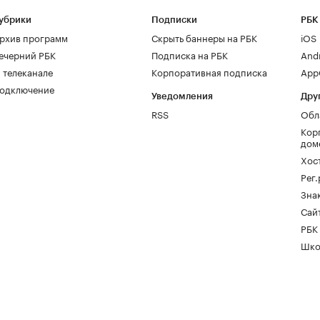
убрики
Подписки
РБК
рхив программ
Скрыть баннеры на РБК
iOS
ечерний РБК
Подписка на РБК
And
 телеканале
Корпоративная подписка
AppG
одключение
Уведомления
Дру
RSS
Обл
Кор
дом
Хос
Рег
Зна
Сайт
РБК
Шко