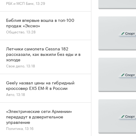
РБК и МСП Банк, 13:29
Библия впервые вошла в топ-100
продаж «Эксмо»
Общество, 13:28
Летчики самолета Cessna 182
рассказали, как выжили без еды и в
холоде
Свое дело, 13:18
Geely назвал цены на гибридный
кроссовер EX5 EM-R в России
Авто, 13:18
«Электрические сети Армении»
передадут в доверительное
управление
Политика, 13:16