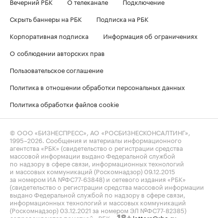
Вечерний РБК
О телеканале
Подключение
Скрыть баннеры на РБК
Подписка на РБК
Корпоративная подписка
Информация об ограничениях
О соблюдении авторских прав
Пользовательское соглашение
Политика в отношении обработки персональных данных
Политика обработки файлов cookie
© ООО «БИЗНЕСПРЕСС», АО «РОСБИЗНЕСКОНСАЛТИНГ»,
1995–2026
. Сообщения и материалы информационного
агентства «РБК» (свидетельство о регистрации средства
массовой информации выдано Федеральной службой
по надзору в сфере связи, информационных технологий
и массовых коммуникаций (Роскомнадзор) 09.12.2015
за номером ИА №ФС77-63848) и сетевого издания «РБК»
(свидетельство о регистрации средства массовой информации
выдано Федеральной службой по надзору в сфере связи,
информационных технологий и массовых коммуникаций
(Роскомнадзор) 03.12.2021 за номером ЭЛ №ФС77-82385)
сопровождаются пометкой «РБК».
letters@rbc.ru
18+