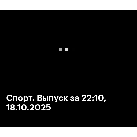
00:00
/
00:00
Спорт. Выпуск за 22:10,
18.10.2025