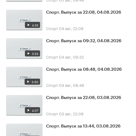
Спорт. Выпуск за 22:08, 04.08.2026
4:33
Спорт
04 авг, 22:08
Спорт. Выпуск за 09:32, 04.08.2026
3:53
Спорт
04 авг, 09:32
Спорт. Выпуск за 08:48, 04.08.2026
3:50
Спорт
04 авг, 08:48
Спорт. Выпуск за 22:08, 03.08.2026
4:07
Спорт
03 авг, 22:08
Спорт. Выпуск за 13:44, 03.08.2026