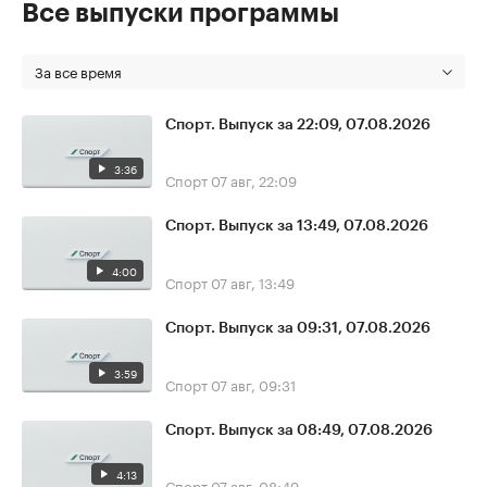
Все выпуски программы
За все время
Спорт. Выпуск за 22:09, 07.08.2026
3:36
Спорт
07 авг, 22:09
Спорт. Выпуск за 13:49, 07.08.2026
4:00
Спорт
07 авг, 13:49
Спорт. Выпуск за 09:31, 07.08.2026
3:59
Спорт
07 авг, 09:31
Спорт. Выпуск за 08:49, 07.08.2026
4:13
Спорт
07 авг, 08:49