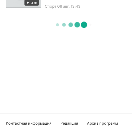
4:01
Спорт
08 авг, 13:43
Контактная информация
Редакция
Архив программ