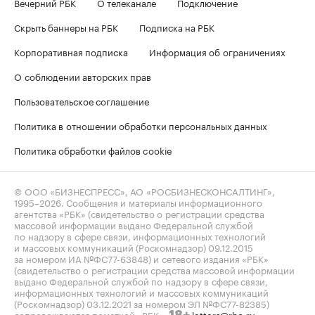
Вечерний РБК
О телеканале
Подключение
Скрыть баннеры на РБК
Подписка на РБК
Корпоративная подписка
Информация об ограничениях
О соблюдении авторских прав
Пользовательское соглашение
Политика в отношении обработки персональных данных
Политика обработки файлов cookie
© ООО «БИЗНЕСПРЕСС», АО «РОСБИЗНЕСКОНСАЛТИНГ»,
1995–2026
. Сообщения и материалы информационного
агентства «РБК» (свидетельство о регистрации средства
массовой информации выдано Федеральной службой
по надзору в сфере связи, информационных технологий
и массовых коммуникаций (Роскомнадзор) 09.12.2015
за номером ИА №ФС77-63848) и сетевого издания «РБК»
(свидетельство о регистрации средства массовой информации
выдано Федеральной службой по надзору в сфере связи,
информационных технологий и массовых коммуникаций
(Роскомнадзор) 03.12.2021 за номером ЭЛ №ФС77-82385)
сопровождаются пометкой «РБК».
letters@rbc.ru
18+