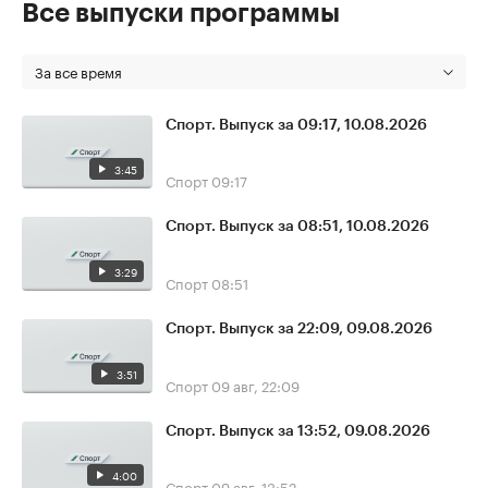
Все выпуски программы
За все время
Спорт. Выпуск за 09:17, 10.08.2026
3:45
Спорт
09:17
Спорт. Выпуск за 08:51, 10.08.2026
3:29
Спорт
08:51
Спорт. Выпуск за 22:09, 09.08.2026
3:51
Спорт
09 авг, 22:09
Спорт. Выпуск за 13:52, 09.08.2026
4:00
Спорт
09 авг, 13:52