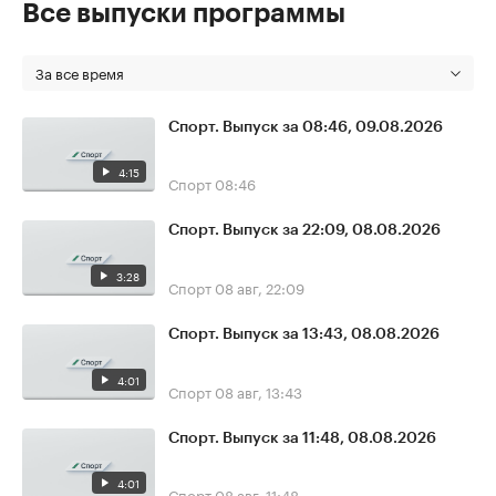
Все выпуски программы
За все время
Спорт. Выпуск за 08:46, 09.08.2026
4:15
Спорт
08:46
Спорт. Выпуск за 22:09, 08.08.2026
3:28
Спорт
08 авг, 22:09
Спорт. Выпуск за 13:43, 08.08.2026
4:01
Спорт
08 авг, 13:43
Спорт. Выпуск за 11:48, 08.08.2026
4:01
Спорт
08 авг, 11:48