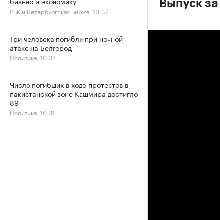
бизнес и экономику
Выпуск за
РБК и Петербургская Биржа, 10:37
Три человека погибли при ночной
атаке на Белгород
Политика, 10:34
Число погибших в ходе протестов в
пакистанской зоне Кашмира достигло
89
Политика, 10:31