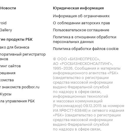
 Новости
Юридическая информация
Информация об ограничениях
roid
О соблюдении авторских прав
allery
Пользовательское соглашение
Политика в отношении обработки
гие продукты РБК
персональных данных
ако для бизнеса
Политика обработки файлов cookie
поративный регистратор
енов
© ООО «БИЗНЕСПРЕСС»,
АО «РОСБИЗНЕСКОНСАЛТИНГ»,
тинг сайтов
1995–2026
. Сообщения и материалы
.решения
информационного агентства «РБК»
(свидетельство о регистрации
комства
средства массовой информации
 знакомств podbor.ru
выдано Федеральной службой
по надзору в сфере связи,
 Курсы
информационных технологий
ла управления РБК
и массовых коммуникаций
(Роскомнадзор) 09.12.2015 за номером
ИА №ФС77-63848) и сетевого издания
«РБК» (свидетельство о регистрации
средства массовой информации
выдано Федеральной службой
по надзору в сфере связи,