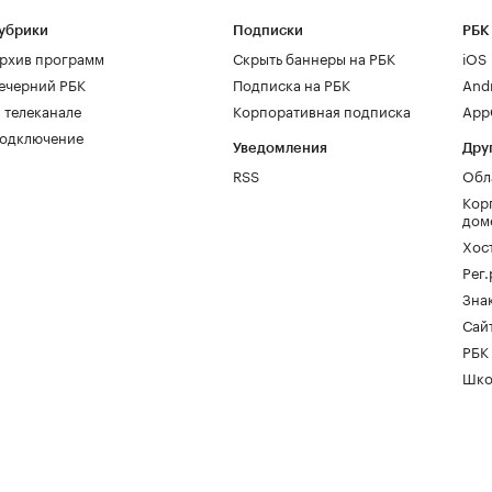
убрики
Подписки
РБК
рхив программ
Скрыть баннеры на РБК
iOS
ечерний РБК
Подписка на РБК
And
 телеканале
Корпоративная подписка
AppG
одключение
Уведомления
Дру
RSS
Обл
Кор
дом
Хос
Рег
Зна
Сайт
РБК
Шко