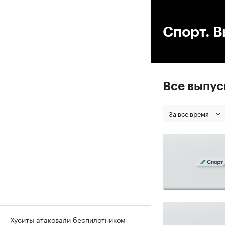
00
Спорт. В
Все выпу
За все время
Хуситы атаковали беспилотником