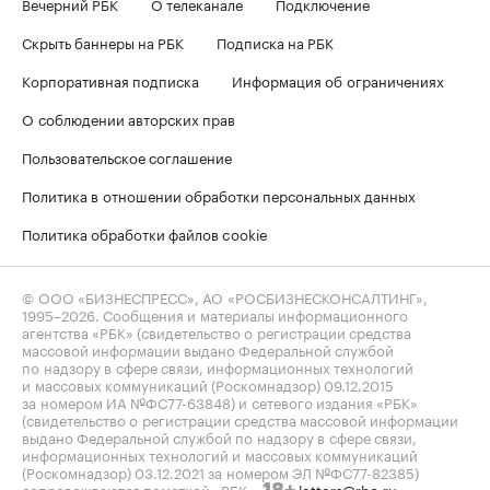
Вечерний РБК
О телеканале
Подключение
Скрыть баннеры на РБК
Подписка на РБК
Корпоративная подписка
Информация об ограничениях
О соблюдении авторских прав
Пользовательское соглашение
Политика в отношении обработки персональных данных
Политика обработки файлов cookie
© ООО «БИЗНЕСПРЕСС», АО «РОСБИЗНЕСКОНСАЛТИНГ»,
1995–2026
. Сообщения и материалы информационного
агентства «РБК» (свидетельство о регистрации средства
массовой информации выдано Федеральной службой
по надзору в сфере связи, информационных технологий
и массовых коммуникаций (Роскомнадзор) 09.12.2015
за номером ИА №ФС77-63848) и сетевого издания «РБК»
(свидетельство о регистрации средства массовой информации
выдано Федеральной службой по надзору в сфере связи,
информационных технологий и массовых коммуникаций
(Роскомнадзор) 03.12.2021 за номером ЭЛ №ФС77-82385)
сопровождаются пометкой «РБК».
letters@rbc.ru
18+