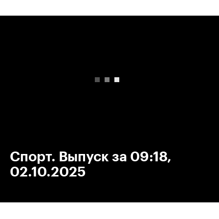
00:00
/
00:00
Спорт. Выпуск за 09:18,
02.10.2025